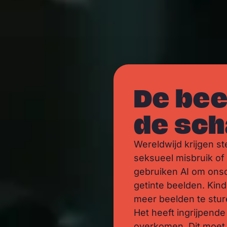
De bee
de sch
Wereldwijd krijgen s
seksueel misbruik of 
gebruiken AI om onsc
getinte beelden. Ki
meer beelden te sture
Het heeft ingrijpende
overkomen. Dit moet 