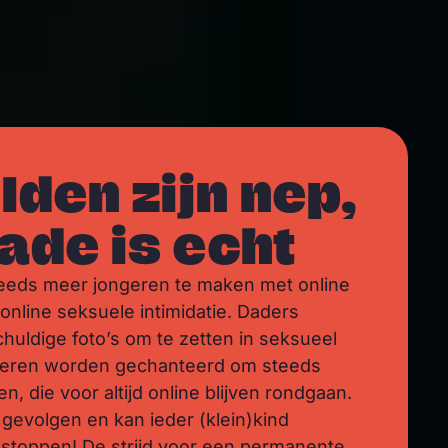
lden zijn nep,
ade is echt
teeds meer jongeren te maken met online
online seksuele intimidatie. Daders
huldige foto’s om te zetten in seksueel
nderen worden gechanteerd om steeds
n, die voor altijd online blijven rondgaan.
 gevolgen en kan ieder (klein)kind
stoppen! De strijd voor een permanente