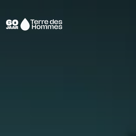
Sla navigatie over
Naar
de
homepage