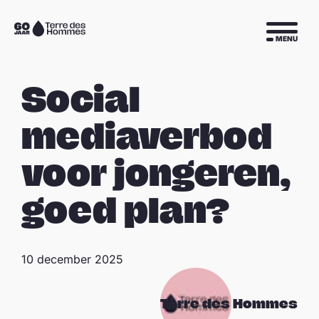
Sla navigatie over
Naar
MENU
de
homepage
Social
mediaverbod
voor jongeren,
goed plan?
10 december 2025
Terre des Hommes