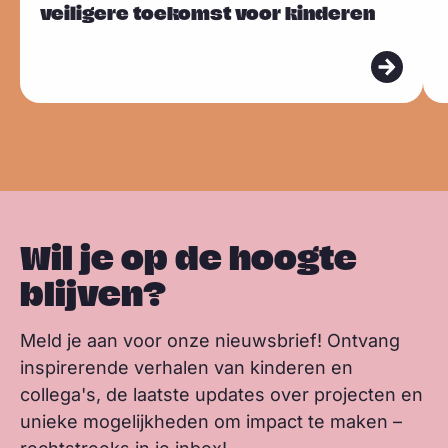
veiligere toekomst voor kinderen
e
e
k
t
k
s
s
s
b
e
s
m
m
k
o
d
a
e
e
y
o
I
p
e
e
k
n
p
r
r
Wil je op de hoogte
blijven?
Meld je aan voor onze nieuwsbrief! Ontvang
inspirerende verhalen van kinderen en
collega's, de laatste updates over projecten en
unieke mogelijkheden om impact te maken –