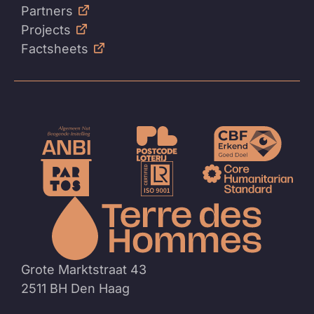
Partners
Projects
Factsheets
Naar
de
homep
Grote Marktstraat 43
2511 BH Den Haag