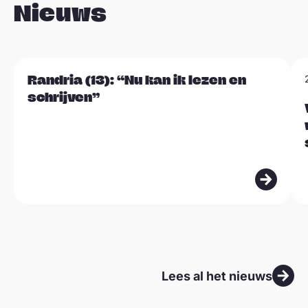
Nieuws
L
L
Randria (13): “Nu kan ik lezen en
Sla carousel over
e
e
schrijven”
e
e
s
s
m
m
e
e
e
e
r
r
Lees al het nieuws