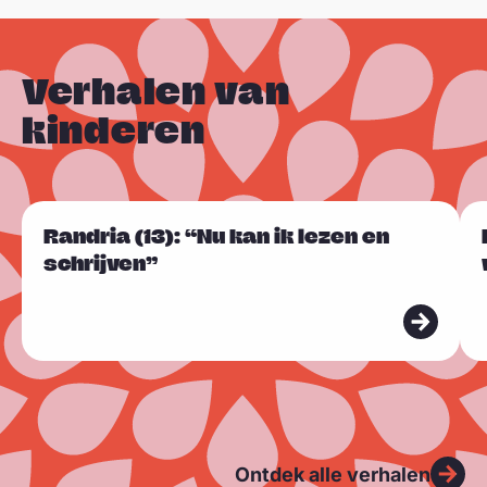
Verhalen van
kinderen
L
L
Randria (13): “Nu kan ik lezen en
Sla carousel over
e
e
schrijven”
e
e
s
s
m
m
e
e
e
e
r
r
Ontdek alle verhalen