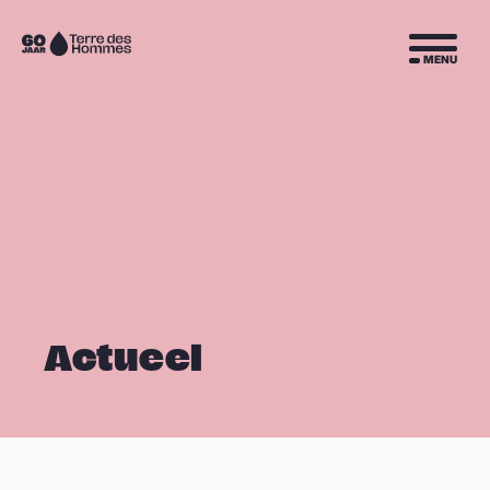
Sla navigatie over
Naar
MENU
de
homepage
Actueel