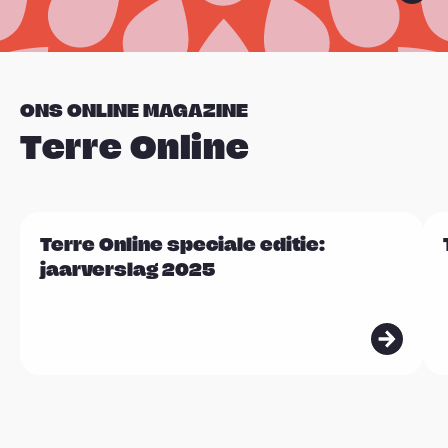
ONS ONLINE MAGAZINE
Terre Online
L
L
Terre Online speciale editie:
Sla carousel over
e
e
jaarverslag 2025
e
e
s
s
m
m
e
e
e
e
r
r