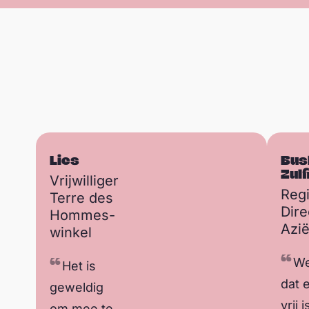
r
Lies
Bus
Sla carousel over
Zulf
Vrijwilliger
Reg
Terre des
Dire
Hommes-
Azi
winkel
We
Het is
dat e
geweldig
vrij 
om mee te