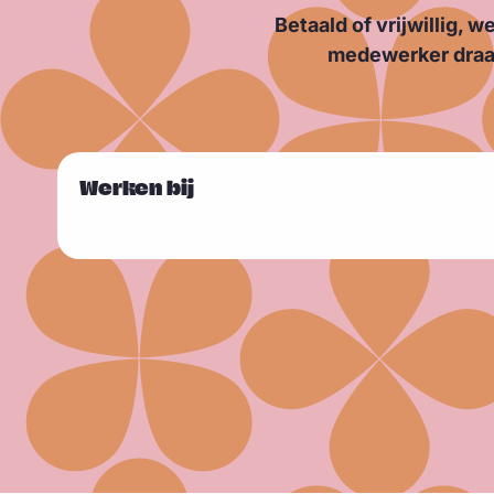
Betaald of vrijwillig, 
medewerker draag
L
Werken bij
Sla carousel over
e
e
s
m
e
e
r