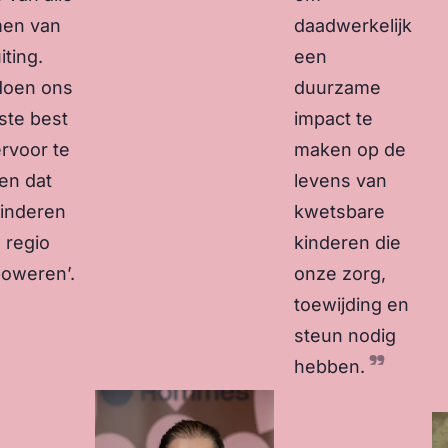
en van
daadwerkelijk
iting.
een
doen ons
duurzame
rste best
impact te
rvoor te
maken op de
en dat
levens van
inderen
kwetsbare
e regio
kinderen die
oweren’.
onze zorg,
toewijding en
steun nodig
hebben.