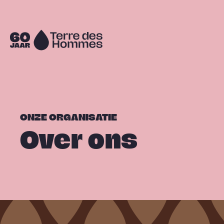
Sla navigatie over
Naar
de
homepage
ONZE ORGANISATIE
Over ons