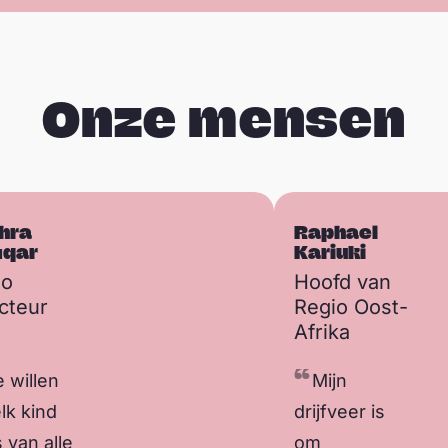
Onze mensen
hra
Raphael
iqar
Kariuki
io
Hoofd van
cteur
Regio Oost-
ë
Afrika
 willen
Mijn
lk kind
drijfveer is
is van alle
om