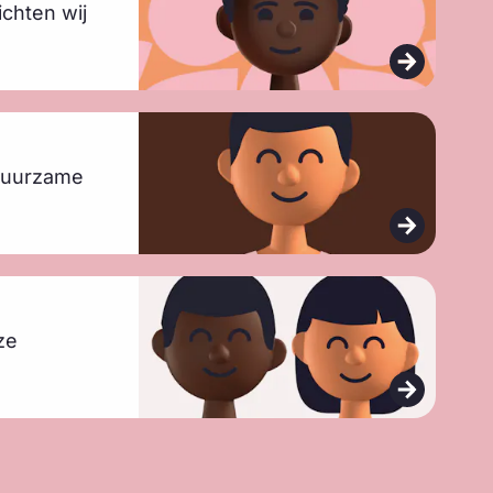
chten wij
 duurzame
ze