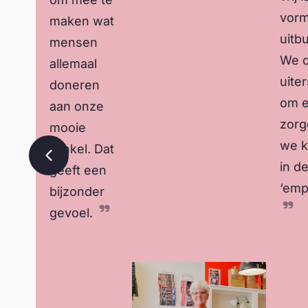
vorm
maken wat
uitbu
mensen
We 
allemaal
uite
doneren
om e
aan onze
zorg
mooie
we k
winkel. Dat
in d
geeft een
Vorige slide
‘emp
bijzonder
gevoel.