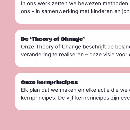
In ons werk zetten we bewezen methoden in 
e
e
ons – in samenwerking met kinderen en jo
r
s
m
L
e
De ‘Theory of Change’
e
e
Onze Theory of Change beschrijft de belan
e
r
verandering te realiseren – onze visie voor
s
m
L
e
Onze kernprincipes
e
e
Elk plan dat we maken en elke actie die w
e
r
kernprincipes. De vijf kernprincipes zijn eve
s
m
e
e