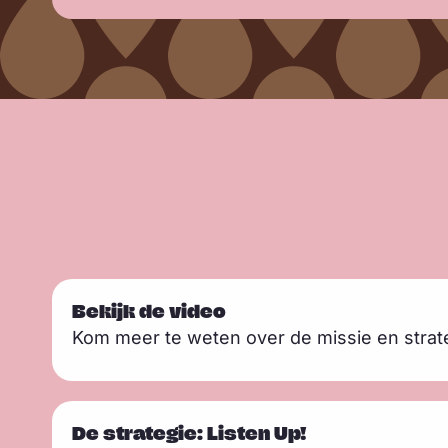
L
Bekijk de video
e
Kom meer te weten over de missie en strate
e
s
m
L
De strategie: Listen Up!
e
e