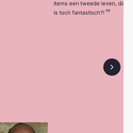
items een tweede leven, dat
is toch fantastisch?!
Volgend