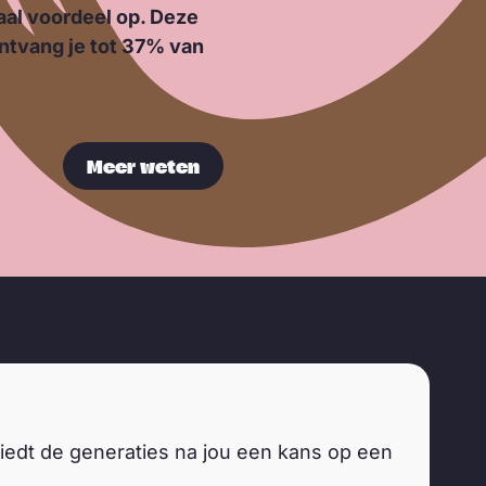
aal voordeel op. Deze
ontvang je tot 37% van
Meer weten
 biedt de generaties na jou een kans op een