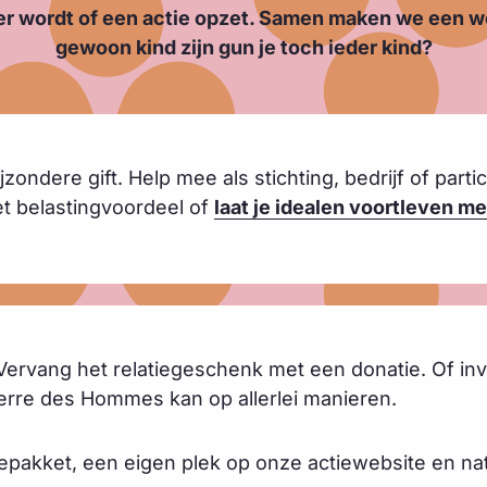
iger wordt of een actie opzet. Samen maken we een w
gewoon kind zijn gun je toch ieder kind?
jzondere gift. Help mee als stichting, bedrijf of part
et belastingvoordeel of
laat je idealen voortleven m
Vervang het relatiegeschenk met een donatie. Of inv
erre des Hommes kan op allerlei manieren.
iepakket, een eigen plek op onze actiewebsite en nat