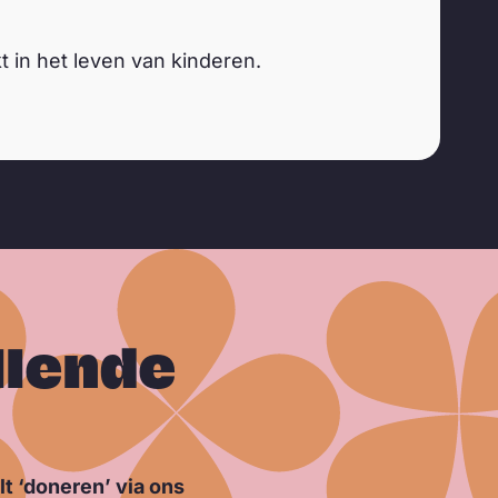
 in het leven van kinderen.
llende
lt ‘doneren’ via ons