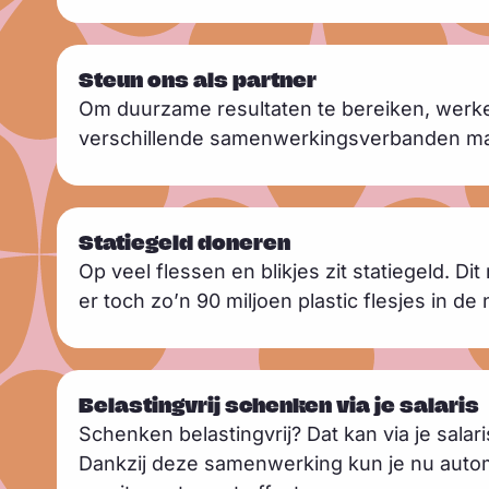
e
L
r
Steun ons als partner
e
Om duurzame resultaten te bereiken, werk
e
verschillende samenwerkingsverbanden ma
s
m
L
e
Statiegeld doneren
e
e
Op veel flessen en blikjes zit statiegeld. D
e
r
er toch zo’n 90 miljoen plastic flesjes in d
s
m
L
e
Belastingvrij schenken via je salaris
e
e
Schenken belastingvrij? Dat kan via je sala
e
r
Dankzij deze samenwerking kun je nu automati
s