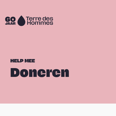
Sla navigatie over
Naar
de
homepage
HELP MEE
Doneren