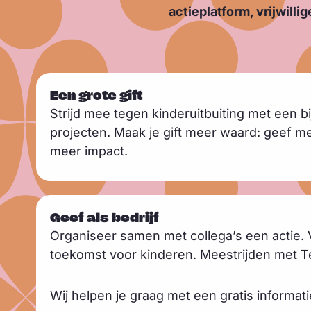
actieplatform, vrijwill
L
Een grote gift
e
Strijd mee tegen kinderuitbuiting met een bi
e
projecten. Maak je gift meer waard: geef m
s
meer impact.
m
e
L
e
Geef als bedrijf
e
r
Organiseer samen met collega’s een actie. 
e
toekomst voor kinderen. Meestrijden met T
s
m
Wij helpen je graag met een gratis informat
e