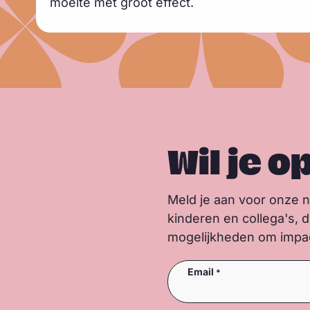
moeite met groot effect.
m
e
e
r
Wil je o
Meld je aan voor onze 
kinderen en collega's, 
mogelijkheden om impact
Email