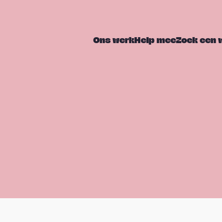
Ons werk
Help mee
Zoek een 