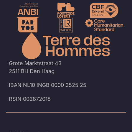
Naar
de
homep
Grote Marktstraat 43
2511 BH Den Haag
IBAN NL10 INGB 0000 2525 25
RSIN 002872018