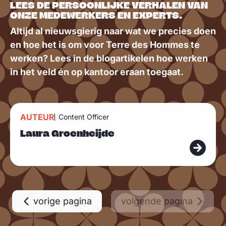
LEES DE PERSOONLIJKE VERHALEN VAN
ONZE MEDEWERKERS EN EXPERTS.
Altijd al nieuwsgierig naar wat we precies doen
en hoe het is om voor Terre des Hommes te
werken? Lees in de blogartikelen hoe werken
in het veld én op kantoor eraan toegaat.
L
AUTEUR
Content Officer
e
Laura Groenheijde
e
s
m
e
e
vorige pagina
volgende pagina
r