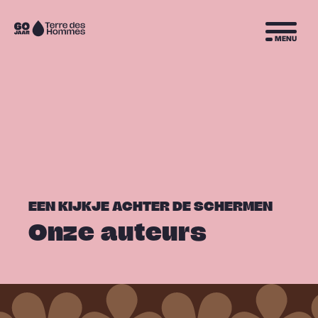
Sla navigatie over
Naar
MENU
de
homepage
EEN KIJKJE ACHTER DE SCHERMEN
Onze auteurs