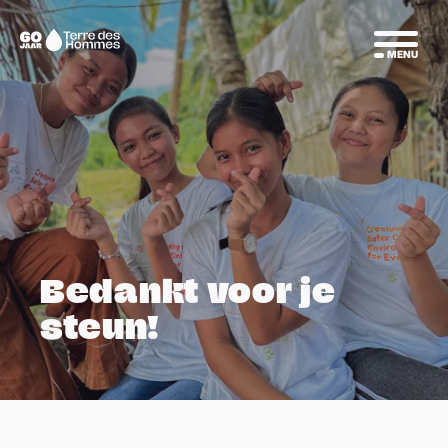
Sla navigatie over
Naar
MENU
de
homepage
Bedankt voor je
steun!