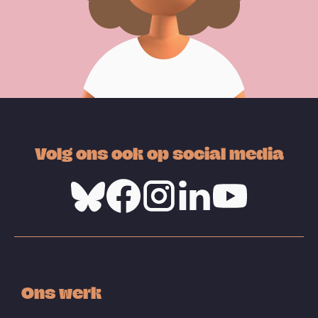
Volg ons ook op social media
Bluesky
Facebook
Instagram
Linkedin
Youtube
Ons werk