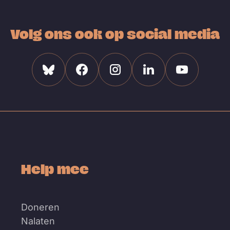
Volg ons ook op social media
Bluesky
Facebook
Instagram
Linkedin
Youtube
Help mee
Doneren
Nalaten