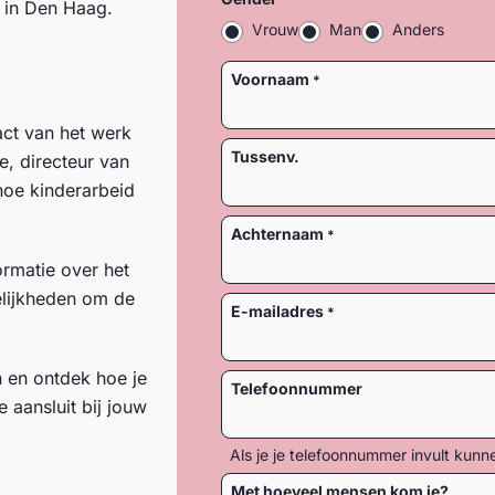
 in Den Haag.
Vrouw
Man
Anders
Naam
Voornaam
ct van het werk
Tussenv.
, directeur van
 hoe kinderarbeid
Achternaam
ormatie over het
lijkheden om de
E-mailadres
n en ontdek hoe je
Telefoonnummer
 aansluit bij jouw
Als je je telefoonnummer invult kunn
Met hoeveel mensen kom je?