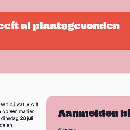
eeft al plaatsgevonden
an bij wat je wilt
Aanmelden b
en op een manier
p dinsdag
28 juli
nde en
Gender