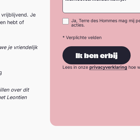
vrijblijvend. Je
Ja, Terre des Hommes mag mij per
en hebt of
acties.
* Verplichte velden
e je vriendelijk
Ik ben erbij
Lees in onze
privacyverklaring
hoe w
g
llen over dit
et Leontien