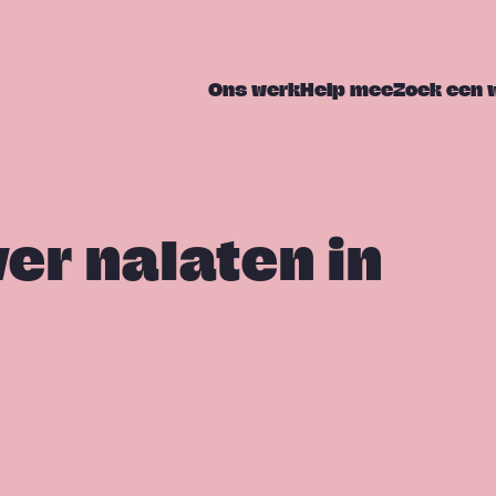
Ons werk
Help mee
Zoek een 
er nalaten in