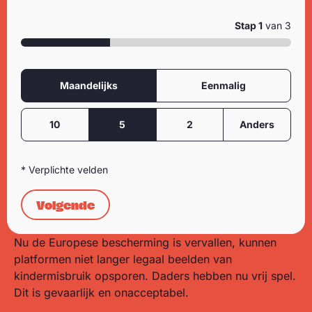
Stap
1
van 3
Frequentie
Donatie
Maandelijks
Eenmalig
Bedrag
10
5
2
Anders
* Verplichte velden
Volgende
Nu de Europese bescherming is vervallen, kunnen
platformen niet langer legaal beelden van
kindermisbruik opsporen. Daders hebben nu vrij spel.
Dit is gevaarlijk en onacceptabel.