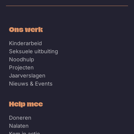
Bluesky
Facebook
Instagram
Linkedin
Youtube
Ons werk
Kinderarbeid
Seksuele uitbuiting
Noodhulp
Projecten
Jaarverslagen
Nieuws & Events
Help mee
Doneren
Nalaten
Kom in actie