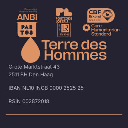
Naar
de
homep
Grote Marktstraat 43
2511 BH Den Haag
IBAN NL10 INGB 0000 2525 25
RSIN 002872018