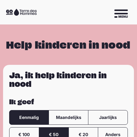
Sla navigatie over
Naar
MENU
de
homepage
Help kinderen in nood
Ja, ik help kinderen in
nood
Ik geef
Frequentie
Eenmalig
Maandelijks
Jaarlijks
Bedrag
€ 100
€ 50
€ 20
Anders