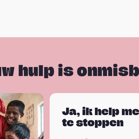
w hulp is onmis
Ja, ik help m
te stoppen