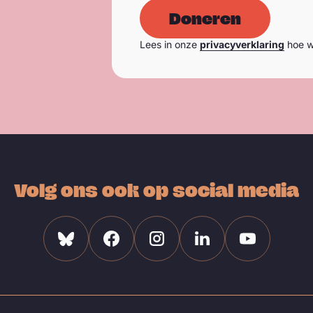
Doneren
Lees in onze
privacyverklaring
hoe w
Volg ons ook op social media
Bluesky
Facebook
Instagram
Linkedin
Youtube