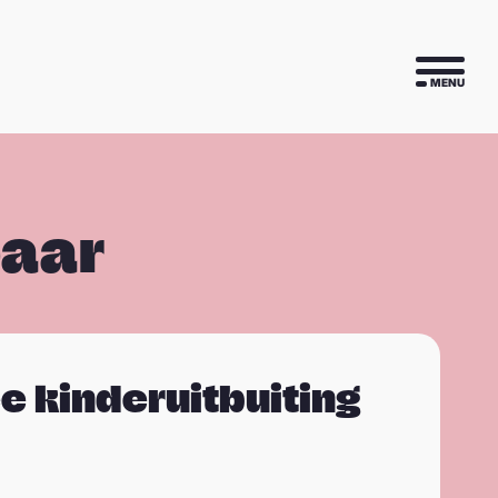
MENU
baar
ee kinderuitbuiting