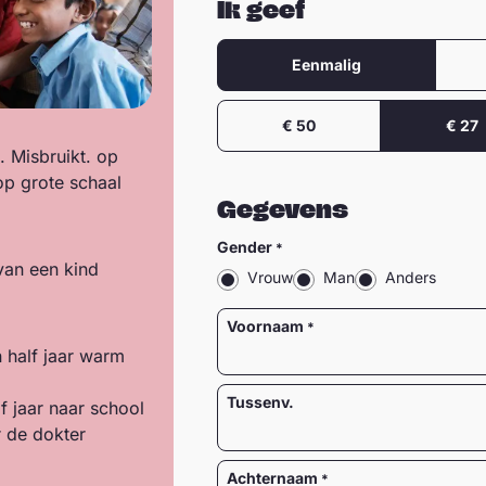
Ik geef
Frequentie
Eenmalig
Bedrag
€ 50
€ 27
 Misbruikt. op
op grote schaal
Gegevens
Gender
 van een kind
Vrouw
Man
Anders
Naam
Voornaam
 half jaar warm
Tussenv.
f jaar naar school
r de dokter
Achternaam