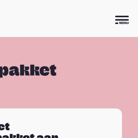
MENU
 pakket
et
pakket aan