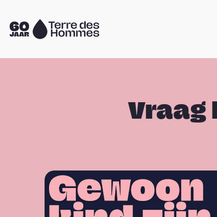
Sla navigatie over
Naar
de
homepage
Vraag 