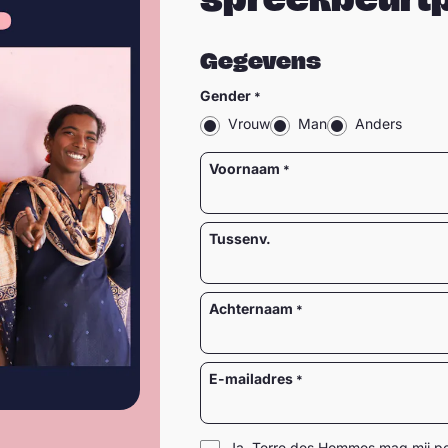
Gegevens
Gender
Vrouw
Man
Anders
Naam
Voornaam
Tussenv.
Achternaam
E-mailadres
Ja, Terre des Hommes mag mij per