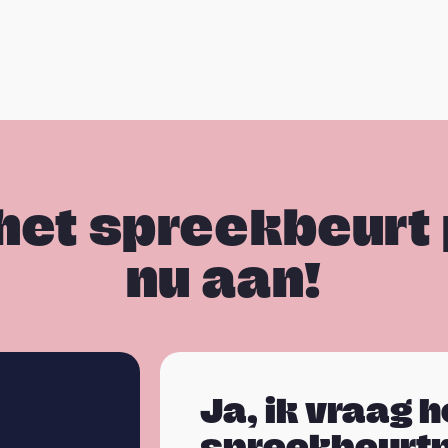
het spreekbeurt
nu aan!
Ja, ik vraag h
spreekbeurt