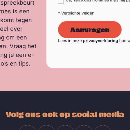
n spreekbeurt
mmes is een
* Verplichte velden
e komt tegen
veel over
Aanvragen
aag om een
Lees in onze
privacyverklaring
hoe w
en. Vraag het
ng je een e-
o’s en tips.
Volg ons ook op social media