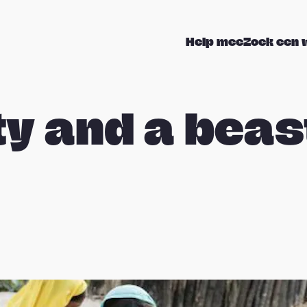
Help mee
Zoek een 
y and a beas