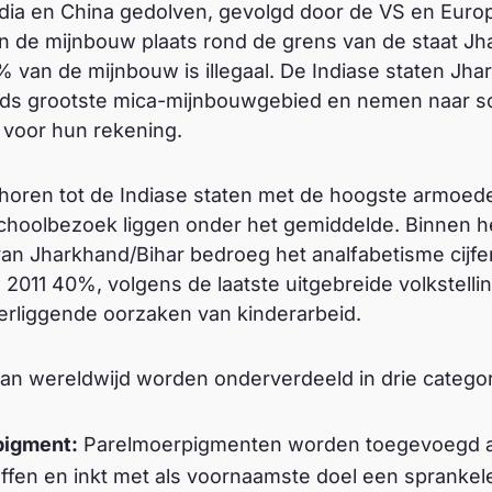
ndia en China gedolven, gevolgd door de VS en Europa
n de mijnbouw plaats rond de grens van de staat Jh
 van de mijnbouw is illegaal. De Indiase staten Jhar
elds grootste mica-mijnbouwgebied en nemen naar s
 voor hun rekening.
horen tot de Indiase staten met de hoogste armoede
schoolbezoek liggen onder het gemiddelde. Binnen he
n Jharkhand/Bihar bedroeg het analfabetisme cijfe
n 2011 40%, volgens de laatste uitgebreide volkstelli
erliggende oorzaken van kinderarbeid.
kan wereldwijd worden onderverdeeld in drie catego
pigment:
Parelmoerpigmenten worden toegevoegd aa
ffen en inkt met als voornaamste doel een sprankele