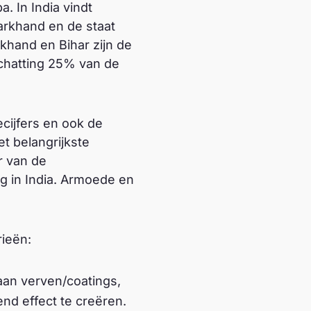
. In India vindt
arkhand en de staat
khand en Bihar zijn de
chatting 25% van de
cijfers en ook de
t belangrijkste
r van de
ng in India. Armoede en
rieën:
n verven/coatings,
nd effect te creëren.