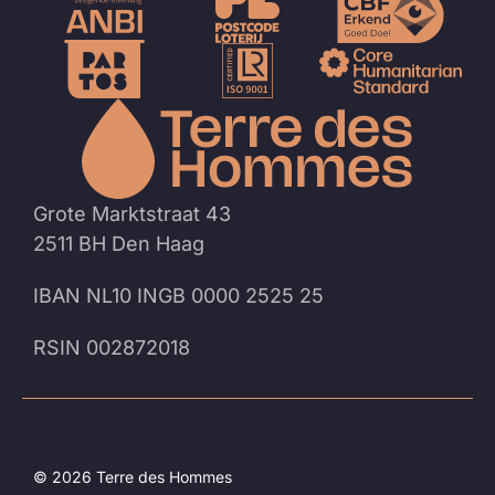
Naar
de
homep
Grote Marktstraat 43
2511 BH Den Haag
IBAN NL10 INGB 0000 2525 25
RSIN 002872018
© 2026 Terre des Hommes