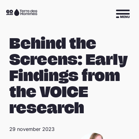
Sla navigatie over
Naar
MENU
de
homepage
Behind the
Screens: Early
Findings from
the VOICE
research
29 november 2023