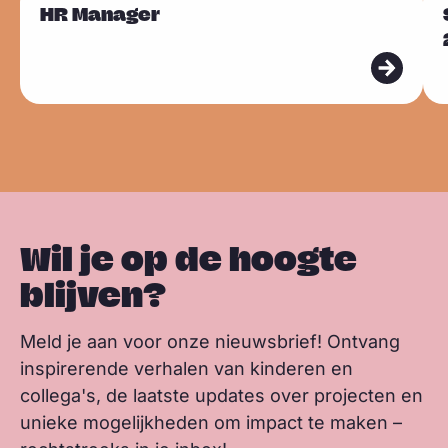
l
HR Manager
l
a
i
h
Sla carousel over
e
e
i
u
c
n
a
n
e
e
e
e
k
t
k
s
s
s
b
e
s
m
m
k
o
d
a
e
e
y
o
I
p
e
e
k
n
p
r
r
Wil je op de hoogte
blijven?
Meld je aan voor onze nieuwsbrief! Ontvang
inspirerende verhalen van kinderen en
collega's, de laatste updates over projecten en
unieke mogelijkheden om impact te maken –