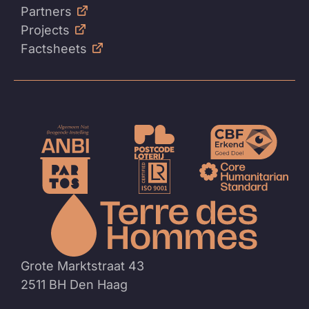
Partners
Projects
Factsheets
Naar
de
homep
Grote Marktstraat 43
2511 BH Den Haag