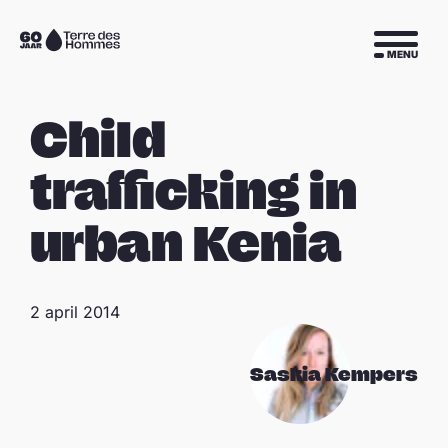
Sla navigatie over
Naar
MENU
de
homepage
Child
trafficking in
urban Kenia
2 april 2014
Saskia Kempers