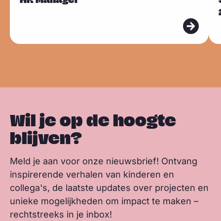
l
a
i
h
Sla carousel over
e
e
i
u
c
n
a
n
e
e
e
e
k
t
k
s
s
s
b
e
s
m
m
k
o
d
a
e
e
y
o
I
p
e
e
k
n
p
r
r
Wil je op de hoogte
blijven?
Meld je aan voor onze nieuwsbrief! Ontvang
inspirerende verhalen van kinderen en
collega's, de laatste updates over projecten en
unieke mogelijkheden om impact te maken –
rechtstreeks in je inbox!