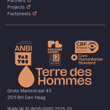
Partners
Projects
Factsheets
Naar
de
homep
Grote Marktstraat 43
2511 BH Den Haag
IBAN NL10 INGB 0000 2525 25