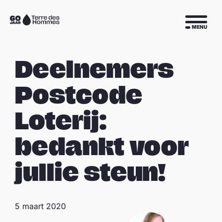
Sla navigatie over
Naar
MENU
de
homepage
Deelnemers
Postcode
Loterij:
bedankt voor
jullie steun!
5 maart 2020