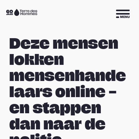
Sla navigatie over
Naar
MENU
de
homepage
Deze mensen
lokken
mensenhande
laars online –
en stappen
dan naar de