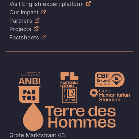
Visit English expert platform
Our impact
Partners
Projects
Factsheets
Naar
de
homep
Grote Marktstraat 43