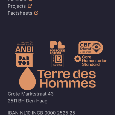
Projects
Factsheets
Naar
de
homep
Grote Marktstraat 43
2511 BH Den Haag
IBAN NL10 INGB 0000 2525 25