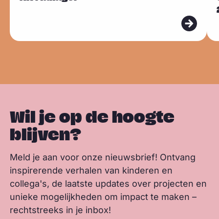
l
a
i
h
Sla carousel over
e
e
i
u
c
n
a
n
e
e
e
e
k
t
k
s
s
s
b
e
s
m
m
k
o
d
a
e
e
y
o
I
p
e
e
k
n
p
r
r
Wil je op de hoogte
blijven?
Meld je aan voor onze nieuwsbrief! Ontvang
inspirerende verhalen van kinderen en
collega's, de laatste updates over projecten en
unieke mogelijkheden om impact te maken –
rechtstreeks in je inbox!