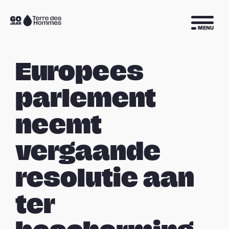
Sla navigatie over
Naar
MENU
de
homepage
Europees
parlement
neemt
vergaande
resolutie aan
ter