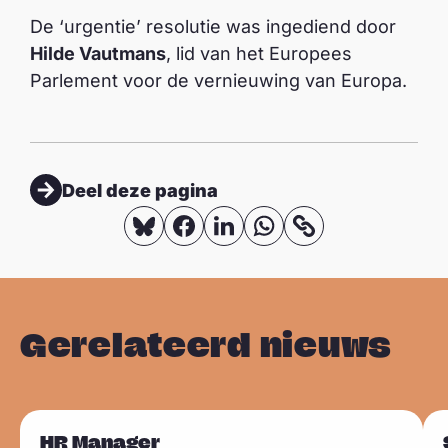
De ‘urgentie’ resolutie was ingediend door
Hilde Vautmans
, lid van het Europees
Parlement voor de vernieuwing van Europa.
Deel deze pagina
D
D
D
D
K
o
e
e
e
e
p
e
e
e
e
i
l
l
l
l
Gerelateerd nieuws
e
o
o
o
o
e
p
p
p
p
r
B
F
L
W
L
L
l
HR Manager