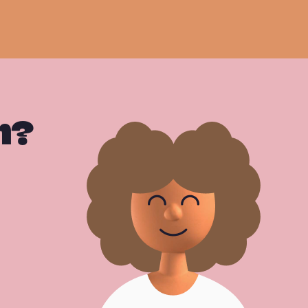
e
r
n?