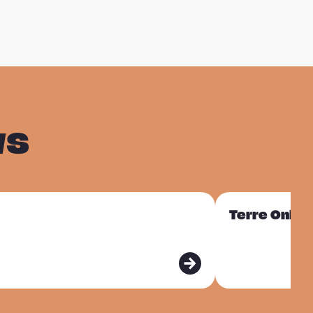
ws
L
Terre Onlin
e
e
s
m
e