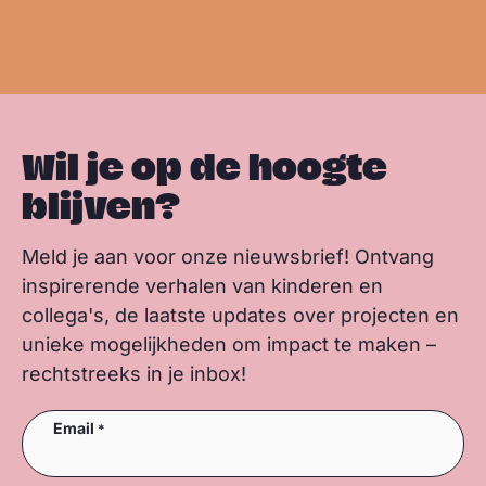
s
b
e
s
m
m
k
o
d
a
e
e
y
o
I
p
e
e
k
n
p
r
r
Wil je op de hoogte
blijven?
Meld je aan voor onze nieuwsbrief! Ontvang
inspirerende verhalen van kinderen en
collega's, de laatste updates over projecten en
unieke mogelijkheden om impact te maken –
rechtstreeks in je inbox!
Email