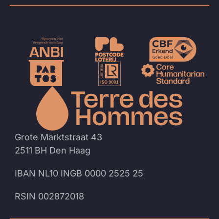
Naar
de
homep
Grote Marktstraat 43
2511 BH Den Haag
IBAN NL10 INGB 0000 2525 25
RSIN 002872018