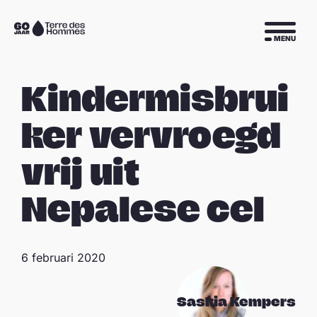
Sla navigatie over
Naar
MENU
de
homepage
Kindermisbrui
ker vervroegd
vrij uit
Nepalese cel
6 februari 2020
Saskia Kempers