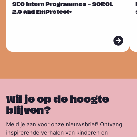
SEC Intern Programmes – SCROL
l
a
i
h
Sla carousel over
e
e
i
2.0 and EmProtect+
u
c
n
a
n
e
e
e
e
k
t
k
s
s
s
b
e
s
m
m
k
o
d
a
e
e
y
o
I
p
e
e
k
n
p
r
r
Wil je op de hoogte
blijven?
Meld je aan voor onze nieuwsbrief! Ontvang
inspirerende verhalen van kinderen en