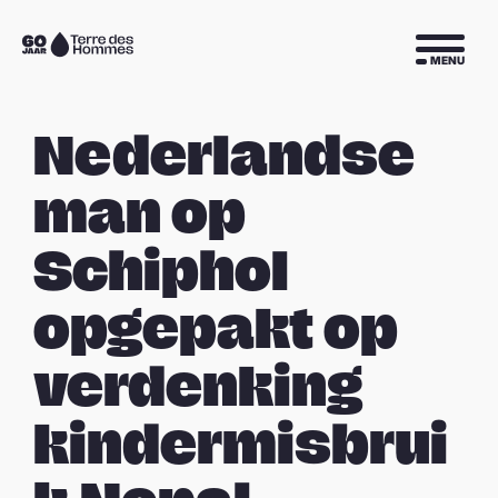
Sla navigatie over
Naar
MENU
de
homepage
Nederlandse
man op
Schiphol
opgepakt op
verdenking
kindermisbrui