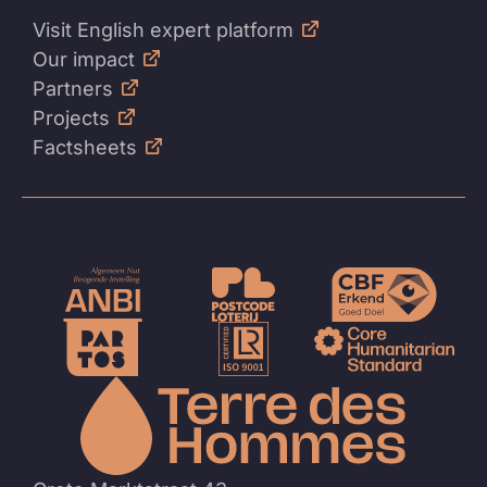
Visit English expert platform
Our impact
Partners
Projects
Factsheets
Naar
de
homep