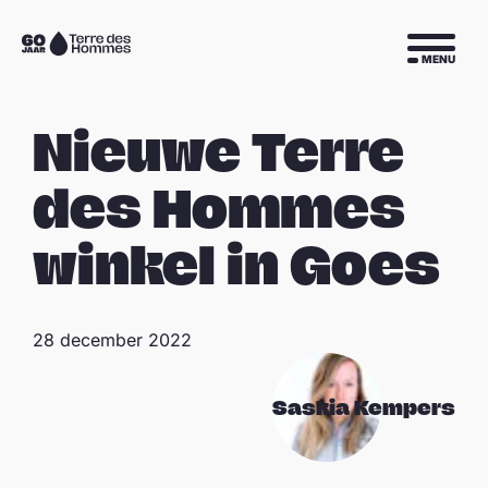
Sla navigatie over
Naar
MENU
de
homepage
Nieuwe Terre
des Hommes
winkel in Goes
28 december 2022
Saskia Kempers