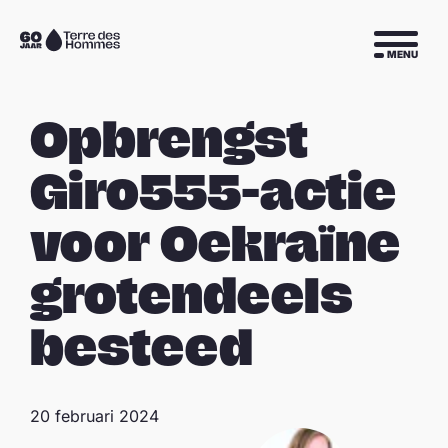
Sla navigatie over
Naar
MENU
de
homepage
Opbrengst
Giro555-actie
voor Oekraïne
grotendeels
besteed
20 februari 2024