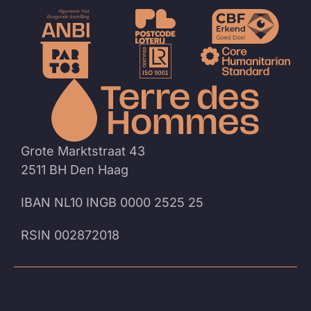
Naar
de
homep
Grote Marktstraat 43
2511 BH Den Haag
IBAN NL10 INGB 0000 2525 25
RSIN 002872018