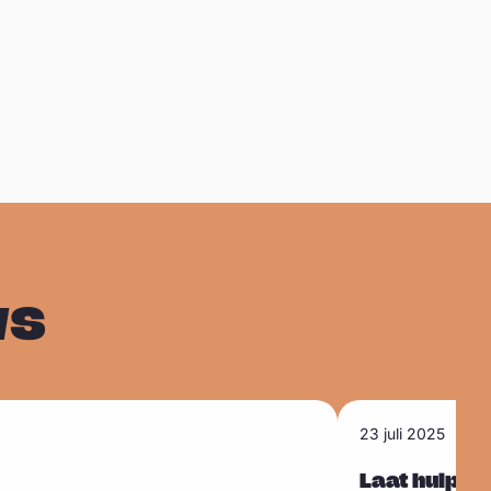
ws
L
23 juli 2025
e
e
Laat hulp to