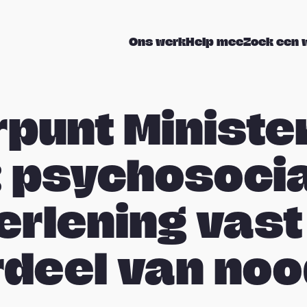
Ons werk
Help mee
Zoek een 
punt Ministe
 psychosoci
erlening vast
deel van noo