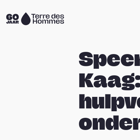
Sla navigatie over
Naar
de
homepage
Speer
Kaag:
hulpv
onder