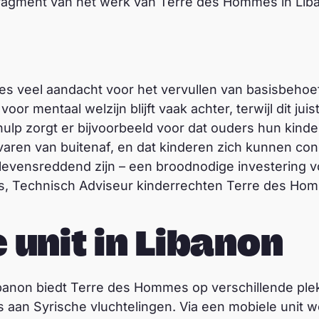
fragment van het werk van Terre des Hommes in Lib
het NOS Journaal
A
f
s
ties veel aandacht voor het vervullen van basisbehoe
p
voor mentaal welzijn blijft vaak achter, terwijl dit juis
e
ulp zorgt er bijvoorbeeld voor dat ouders hun kind
l
ren van buitenaf, en dat kinderen zich kunnen con
e
levensreddend zijn – een broodnodige investering v
n
ls, Technisch Adviseur kinderrechten Terre des Ho
 unit in Libanon
Libanon biedt Terre des Hommes op verschillende pl
es aan Syrische vluchtelingen. Via een mobiele unit 