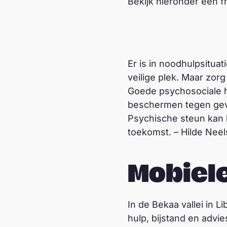
Bekijk hieronder een 
Terre des Hommes in 
Er is in noodhulpsitua
veilige plek. Maar zorg 
Goede psychosociale h
beschermen tegen geva
Psychische steun kan 
toekomst. – Hilde Nee
Mobiele
In de Bekaa vallei in 
hulp, bijstand en advi