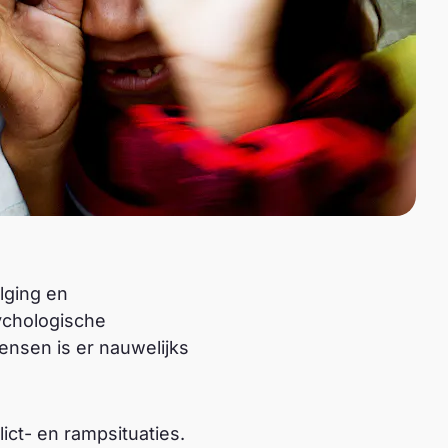
lging en
sychologische
ensen is er nauwelijks
ict- en rampsituaties.