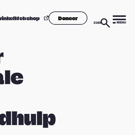
winkel
Webshop
Doneer
MENU
ZOEK
r
ale
dhulp