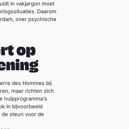
idt in vakjargon moet
rlogssituaties. Daarom
erdam, over psychische
rt op
ening
Terre des Hommes bij
ren, maar richten zich
 de hulpprogramma’s
k in bijvoorbeeld
j de steun voor de