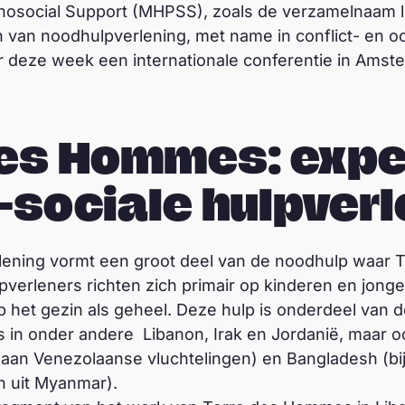
hosocial Support (MHPSS), zoals de verzamelnaam lu
 van noodhulpverlening, met name in conflict- en oo
er deze week een internationale conferentie in Amst
des Hommes: expe
sociale hulpverl
lening vormt een groot deel van de noodhulp waar 
pverleners richten zich primair op kinderen en jonge
op het gezin als geheel. Deze hulp is onderdeel van
in onder andere Libanon, Irak en Jordanië, maar oo
 aan Venezolaanse vluchtelingen) en Bangladesh (bi
n uit Myanmar).