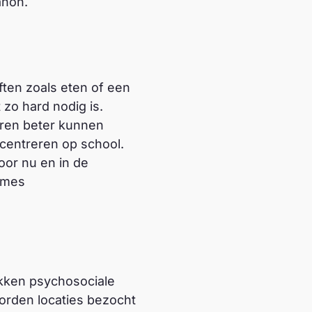
anon.
ften zoals eten of een
t zo hard nodig is.
eren beter kunnen
centreren op school.
oor nu en in de
mmes
ekken psychosociale
worden locaties bezocht