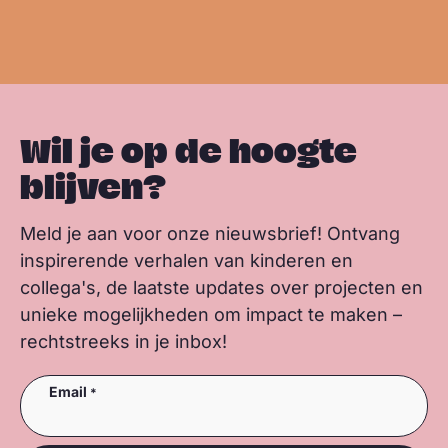
s
b
e
s
m
m
k
o
d
a
e
e
y
o
I
p
e
e
k
n
p
r
r
Wil je op de hoogte
blijven?
Meld je aan voor onze nieuwsbrief! Ontvang
inspirerende verhalen van kinderen en
collega's, de laatste updates over projecten en
unieke mogelijkheden om impact te maken –
rechtstreeks in je inbox!
Email