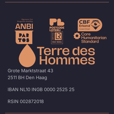
Naar
de
homep
Grote Marktstraat 43
2511 BH Den Haag
IBAN NL10 INGB 0000 2525 25
RSIN 002872018