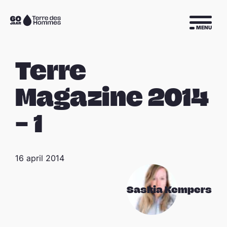
Sla navigatie over
Naar
MENU
de
homepage
Terre
Magazine 2014
– 1
16 april 2014
Saskia Kempers