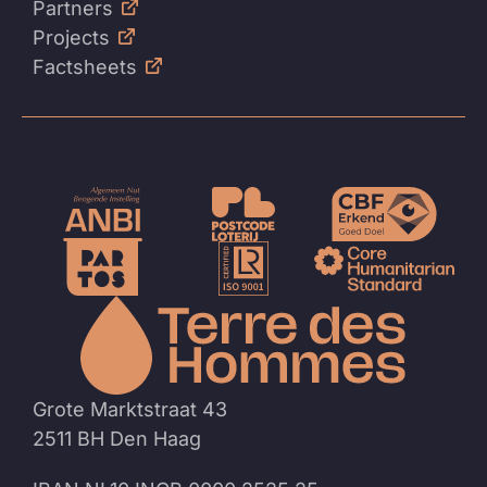
Partners
Projects
Factsheets
Naar
de
homep
Grote Marktstraat 43
2511 BH Den Haag