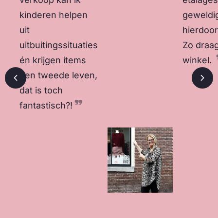
kinderen helpen
geweldi
uit
hierdoo
uitbuitingssituaties
Zo draag
én krijgen items
winkel.
een tweede leven,
Vorige slide
Vol
dat is toch
fantastisch?!