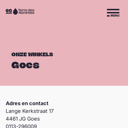
Sla navigatie over
Naar
MENU
de
homepage
ONZE WINKELS
Goes
Adres en contact
Lange Kerkstraat 17
4461 JG Goes
0113-296009