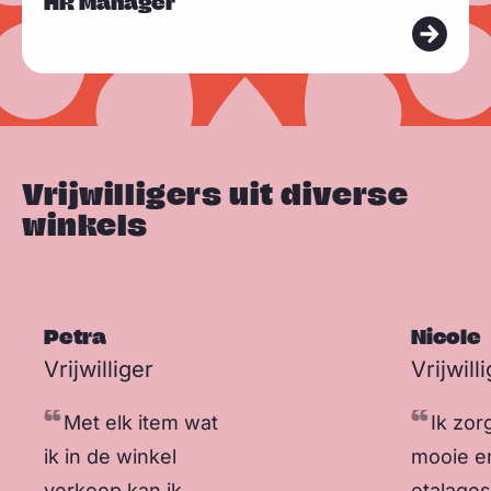
HR Manager
e
e
e
r
s
m
e
e
Vrijwilligers uit diverse
r
winkels
Petra
Nicole
Sla carousel over
Vrijwilliger
Vrijwill
Met elk item wat
Ik zor
ik in de winkel
mooie e
verkoop kan ik
etalages.