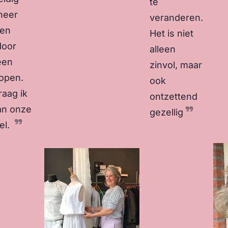
te
neer
veranderen.
len
Het is niet
door
alleen
een
zinvol, maar
open.
ook
raag ik
ontzettend
aan onze
gezellig
el.