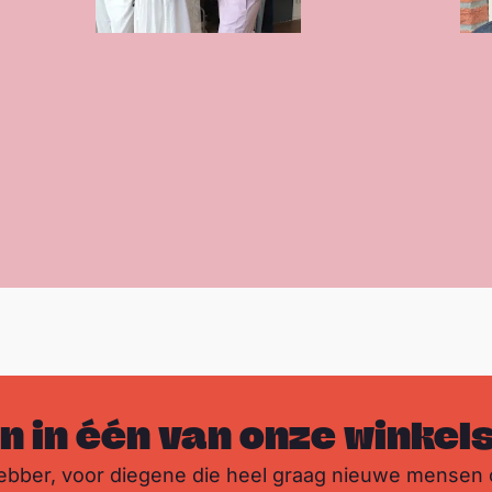
n in één van onze winkel
ebber, voor diegene die heel graag nieuwe mensen 