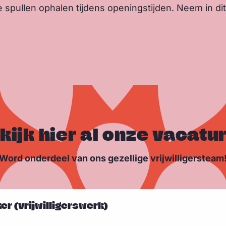
 spullen ophalen tijdens openingstijden. Neem in dit
kijk hier al onze vacatu
Word onderdeel van ons gezellige vrijwilligersteam
 (vrijwilligerswerk)