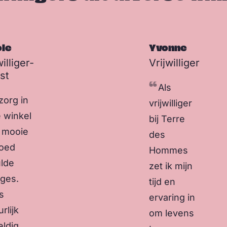
ole
Yvonne
williger-
Vrijwilliger
ist
Als
 zorg in
vrijwilliger
 winkel
bij Terre
 mooie
des
oed
Hommes
lde
zet ik mijn
ages.
tijd en
s
ervaring in
rlijk
om levens
ldig