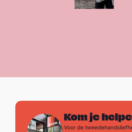
Kom je helpe
Voor de tweedehandsliefh