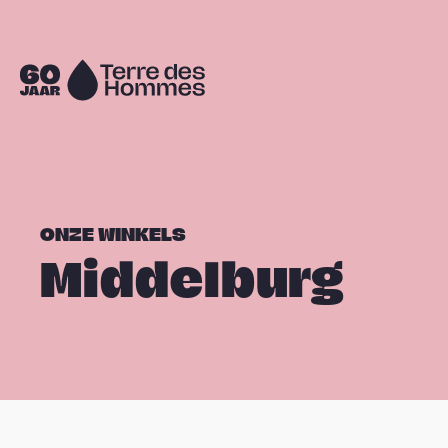
Sla navigatie over
Naar
de
homepage
ONZE WINKELS
Middelburg