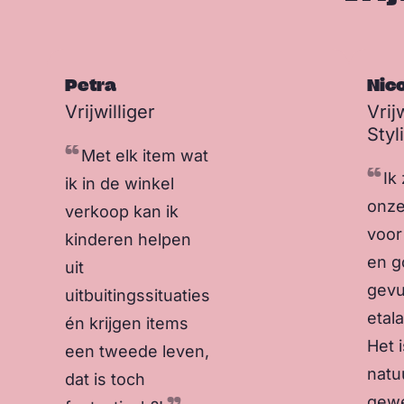
Petra
Nic
Sla carousel over
Vrijwilliger
Vrij
Styl
Met elk item wat
Ik
ik in de winkel
onze
verkoop kan ik
voor
kinderen helpen
en g
uit
gevu
uitbuitingssituaties
etal
én krijgen items
Het i
een tweede leven,
natuu
dat is toch
gewe