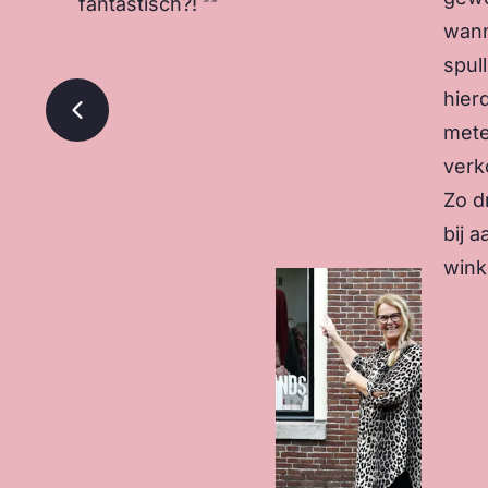
fantastisch?!
wan
spul
hier
met
Vorige slide
verk
Zo d
bij 
wink