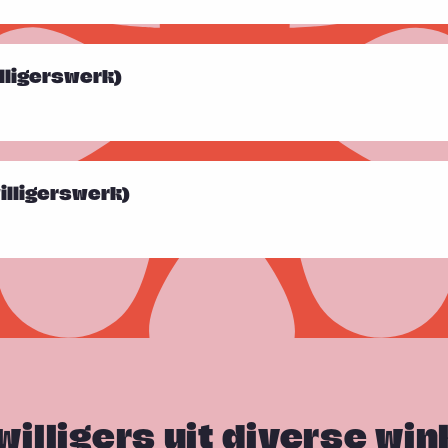
illigerswerk)
illigerswerk)
jwilligers uit diverse win