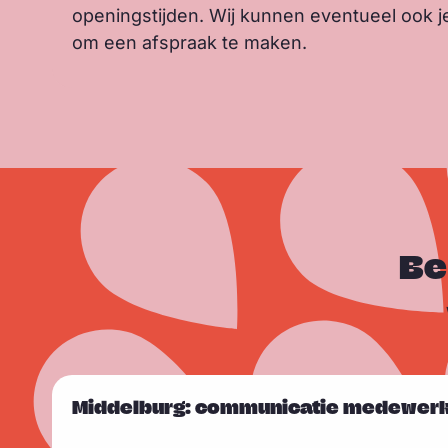
openingstijden. Wij kunnen eventueel ook je
om een afspraak te maken.
Be
L
Middelburg: communicatie medewerker
e