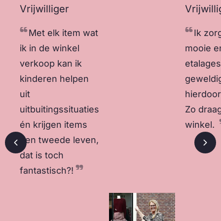
Vrijwilliger
Vrijwill
Met elk item wat
Ik zor
ik in de winkel
mooie e
verkoop kan ik
etalages.
kinderen helpen
geweldi
uit
hierdoo
uitbuitingssituaties
Zo draag
én krijgen items
winkel.
een tweede leven,
Vorige slide
Vol
dat is toch
fantastisch?!