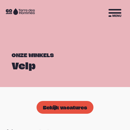
Sla navigatie over
Naar
MENU
de
homepage
ONZE WINKELS
Velp
Bekijk vacatures