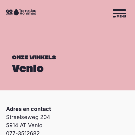
Sla navigatie over
Naar
MENU
de
homepage
ONZE WINKELS
Venlo
Adres en contact
Straelseweg 204
5914 AT Venlo
077-3512682