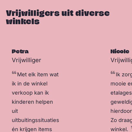
Vrijwilligers uit diverse
winkels
Petra
Nicole
Sla carousel over
Vrijwilliger
Vrijwill
Met elk item wat
Ik zor
ik in de winkel
mooie e
verkoop kan ik
etalages.
kinderen helpen
geweldi
uit
hierdoo
uitbuitingssituaties
Zo draag
én krijgen items
winkel.