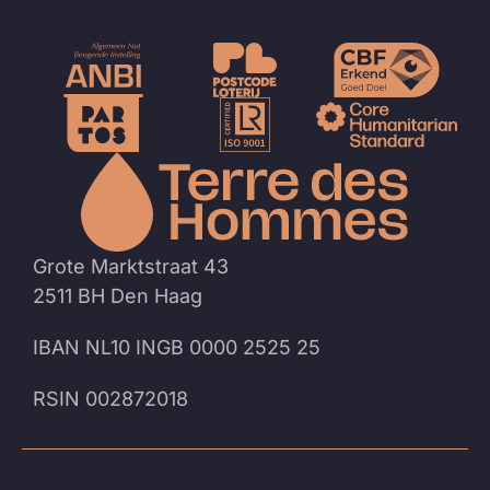
Naar
de
homep
Grote Marktstraat 43
2511 BH Den Haag
IBAN NL10 INGB 0000 2525 25
RSIN 002872018