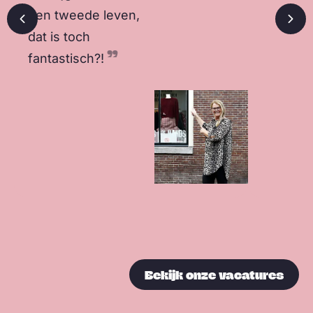
een tweede leven,
Vorige slide
Vol
dat is toch
fantastisch?!
Bekijk onze vacatures