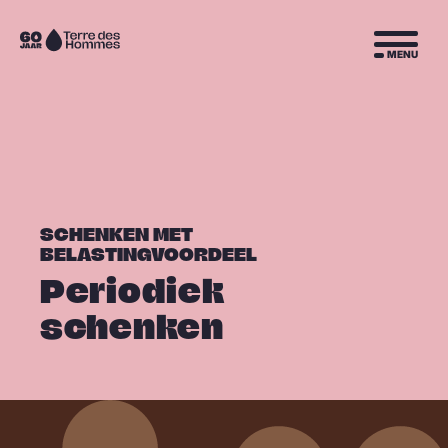
Sla navigatie over
Naar
MENU
de
homepage
SCHENKEN MET
BELASTINGVOORDEEL
Periodiek
schenken