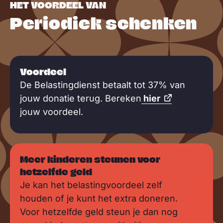
HET VOORDEEL VAN
Periodiek schenken
Voordeel
De Belastingdienst betaalt tot 37% van
jouw donatie terug. Bereken
hier
jouw voordeel.
Meer kinderen steunen voor
hetzelfde geld
Je kan het belastingvoordeel zelf
houden of je kunt het extra doneren.
Voor hetzelfde geld steun je dan nog