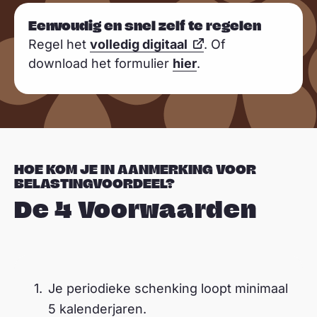
e
Eenvoudig en snel zelf te regelen
e
Regel het
volledig digitaal
. Of
r
download het formulier
hier
.
HOE KOM JE IN AANMERKING VOOR
BELASTINGVOORDEEL?
De 4 Voorwaarden
© arie kievit
Je periodieke schenking loopt minimaal
5 kalenderjaren.