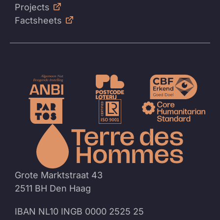
Projects
Factsheets
Naar
de
homep
Grote Marktstraat 43
2511 BH Den Haag
IBAN NL10 INGB 0000 2525 25