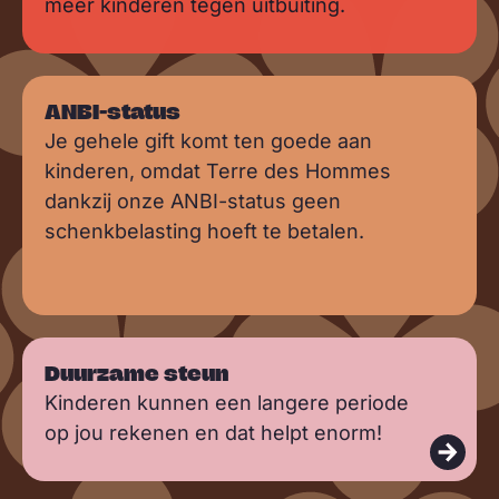
meer kinderen tegen uitbuiting.
ANBI-status
Je gehele gift komt ten goede aan
kinderen, omdat Terre des Hommes
dankzij onze ANBI-status geen
schenkbelasting hoeft te betalen.
L
Duurzame steun
e
Kinderen kunnen een langere periode
e
op jou rekenen en dat helpt enorm!
s
m