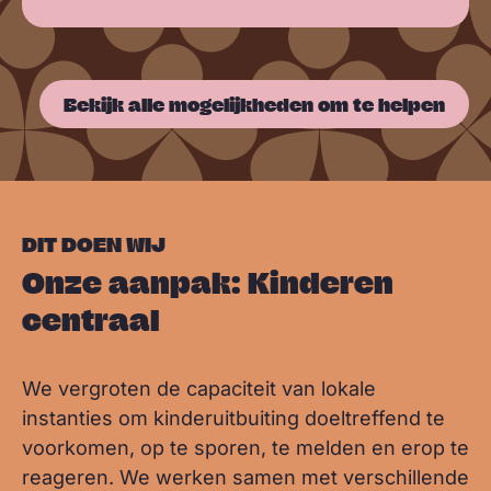
Bekijk alle mogelijkheden om te helpen
DIT DOEN WIJ
Onze aanpak: Kinderen
centraal
We vergroten de capaciteit van lokale
instanties om kinderuitbuiting doeltreffend te
voorkomen, op te sporen, te melden en erop te
reageren. We werken samen met verschillende