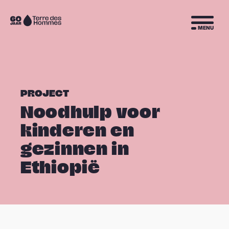
Sla navigatie over
Naar
MENU
de
homepage
PROJECT
Noodhulp voor
kinderen en
gezinnen in
Ethiopië