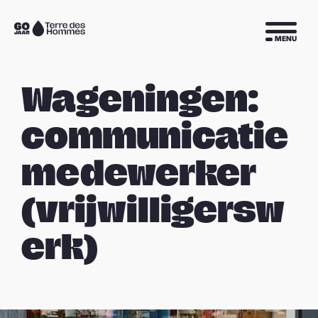
Sla navigatie over
Naar
MENU
de
homepage
Wageningen:
communicatie
medewerker
(vrijwilligersw
erk)