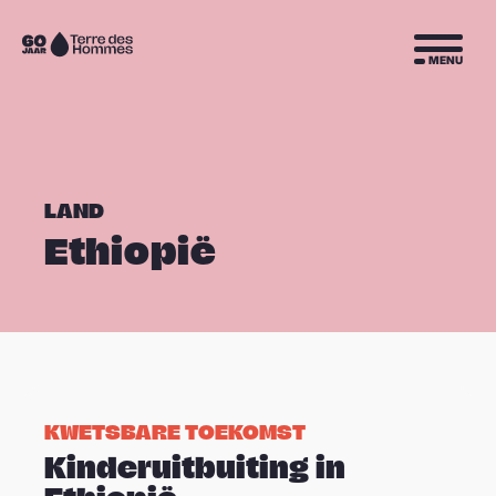
Sla navigatie over
Naar
MENU
de
homepage
LAND
Ethiopië
© © Martha Tadesse/ @Marthinolly
KWETSBARE TOEKOMST
Kinderuitbuiting in