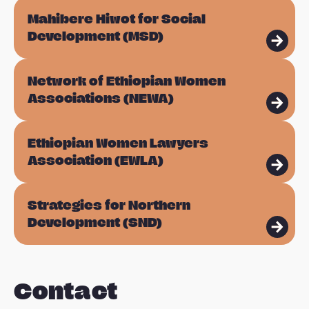
L
e
Mahibere Hiwot for Social
e
e
Development (MSD)
e
r
s
L
Network of Ethiopian Women
m
e
Associations (NEWA)
e
e
e
s
L
Ethiopian Women Lawyers
r
m
e
Association (EWLA)
e
e
e
s
L
Strategies for Northern
r
m
e
Development (SND)
e
e
e
s
r
m
Contact
e