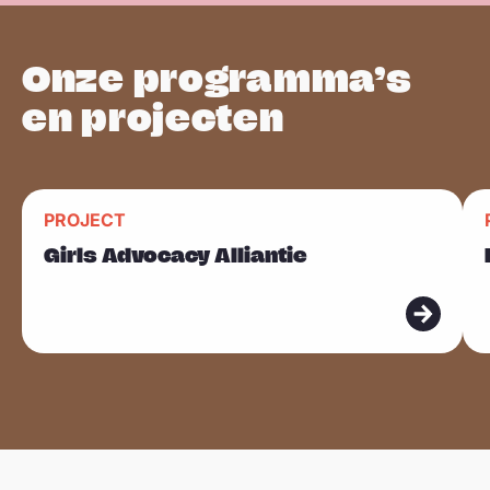
Onze programma’s
en projecten
L
L
PROJECT
Sla carousel over
e
e
Girls Advocacy Alliantie
e
e
s
s
m
m
e
e
e
e
r
r