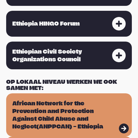
Ethiopia HINGO Forum
Ethiopian Civil Society
Organizations Council
OP LOKAAL NIVEAU WERKEN WE OOK
SAMEN MET:
L
African Network for the
e
Prevention and Protection
e
Against Child Abuse and
s
Neglect(ANPPCAN) – Ethiopia
m