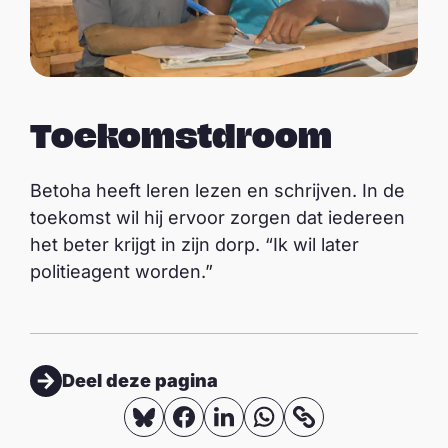
Toekomstdroom
Betoha heeft leren lezen en schrijven. In de
toekomst wil hij ervoor zorgen dat iedereen
het beter krijgt in zijn dorp. “Ik wil later
politieagent worden.”
Deel deze pagina
D
D
D
D
K