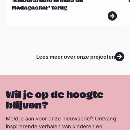
‘Kinderarbeid in India en
s
s
Madagaskar’ terug
m
m
e
e
e
e
r
r
Lees meer over onze projecten
Wil je op de hoogte
blijven?
Meld je aan voor onze nieuwsbrief! Ontvang
inspirerende verhalen van kinderen en