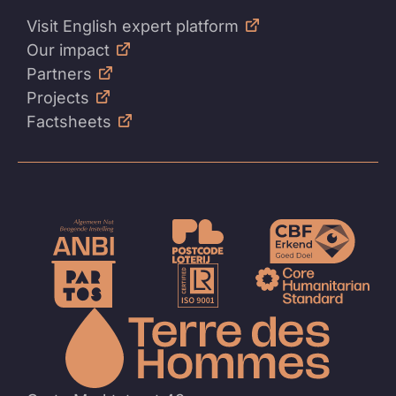
Visit English expert platform
Our impact
Partners
Projects
Factsheets
Naar
de
homep