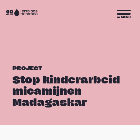
Sla navigatie over
Naar
MENU
de
homepage
PROJECT
Stop kinderarbeid
micamijnen
Madagaskar