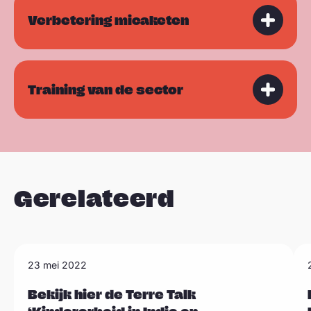
Verbetering micaketen
Training van de sector
Gerelateerd
L
L
23 mei 2022
Sla carousel over
e
e
e
Bekijk hier de Terre Talk
e