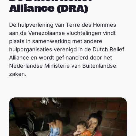
Alliance (DRA)
De hulpverlening van Terre des Hommes
aan de Venezolaanse vluchtelingen vindt
plaats in samenwerking met andere
hulporganisaties verenigd in de Dutch Relief
Alliance en wordt gefinancierd door het
Nederlandse Ministerie van Buitenlandse
zaken.
A
f
s
p
e
l
e