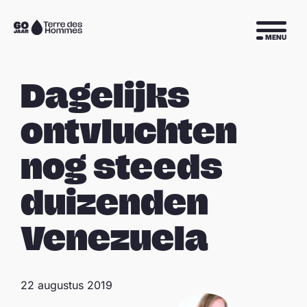
Sla navigatie over
Naar
MENU
de
homepage
Dagelijks
ontvluchten
nog steeds
duizenden
Venezuela
22 augustus 2019