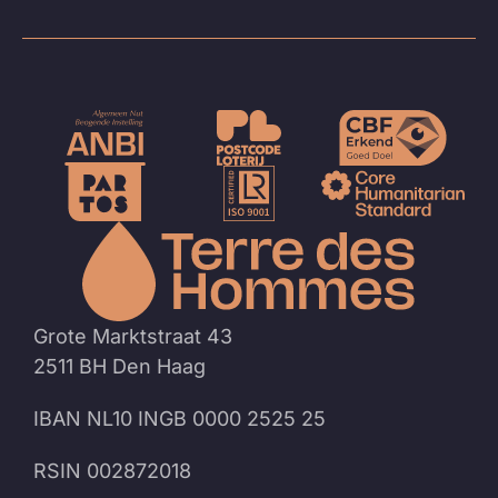
Naar
de
homep
Grote Marktstraat 43
2511 BH Den Haag
IBAN NL10 INGB 0000 2525 25
RSIN 002872018