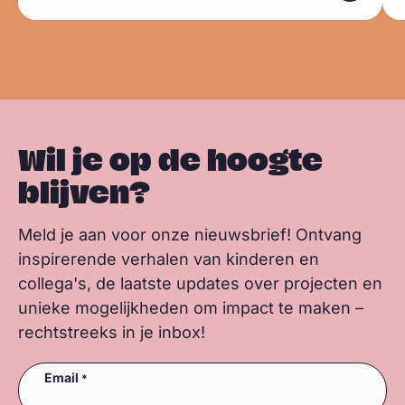
s
b
e
s
m
m
k
o
d
a
e
e
y
o
I
p
e
e
k
n
p
r
r
Wil je op de hoogte
blijven?
Meld je aan voor onze nieuwsbrief! Ontvang
inspirerende verhalen van kinderen en
collega's, de laatste updates over projecten en
unieke mogelijkheden om impact te maken –
rechtstreeks in je inbox!
Email