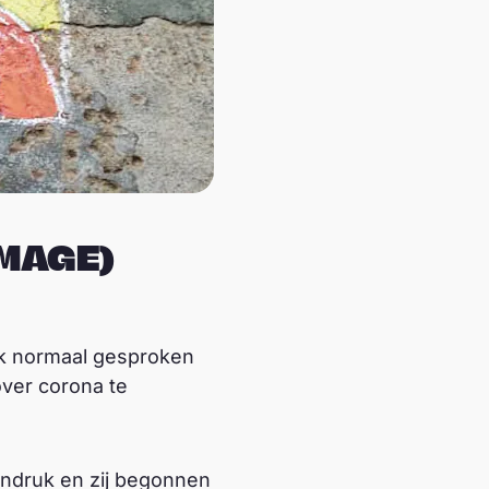
IMAGE)
 ik normaal gesproken
over corona te
indruk en zij begonnen