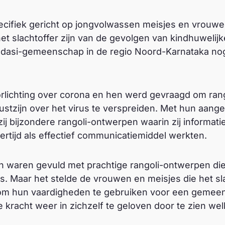
ecifiek gericht op jongvolwassen meisjes en vrouwe
e het slachtoffer zijn van de gevolgen van kindhuweli
vadasi-gemeenschap in de regio Noord-Karnataka no
rlichting over corona en hen werd gevraagd om ran
tzijn over het virus te verspreiden. Met hun aange
j bijzondere rangoli-ontwerpen waarin zij informatie
kertijd als effectief communicatiemiddel werkten.
en waren gevuld met prachtige rangoli-ontwerpen di
s. Maar het stelde de vrouwen en meisjes die het s
t om hun vaardigheden te gebruiken voor een gemeen
de kracht weer in zichzelf te geloven door te zien we