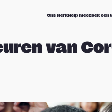
Ons werk
Help mee
Zoek een 
euren van Co