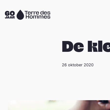
Sla navigatie over
Naar
de
homepage
De kl
26 oktober 2020