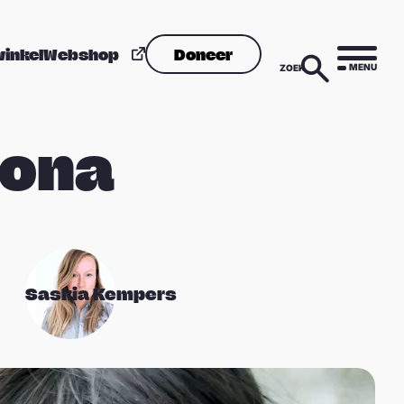
winkel
Webshop
Doneer
MENU
ZOEK
rona
Saskia Kempers