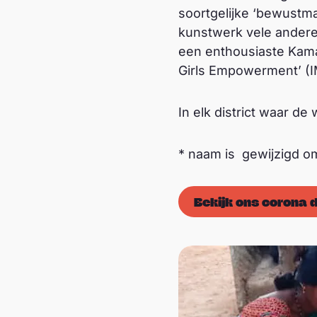
soortgelijke ‘bewustmak
kunstwerk vele anderen
een enthousiaste Kamal
Girls Empowerment’ (I
In elk district waar de 
* naam is gewijzigd om
Bekijk ons corona 