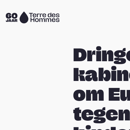
Sla navigatie over
Naar
de
homepage
Dring
kabin
om Eu
tegen