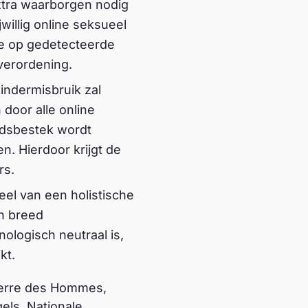
extra waarborgen nodig
willig online seksueel
le op gedetecteerde
 verordening.
kindermisbruik zal
door alle online
ijdsbestek wordt
en. Hierdoor krijgt de
rs.
eel van een holistische
en breed
ologisch neutraal is,
ikt.
(Terre des Hommes,
els, Nationale