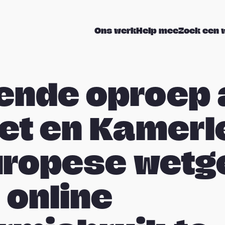
Ons werk
Help mee
Zoek een 
ende oproep
et en Kamer
ropese wetg
 online