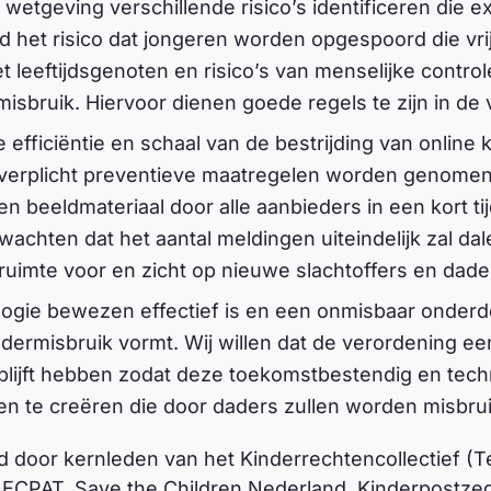
 wetgeving verschillende risico’s identificeren die 
d het risico dat jongeren worden opgespoord die vrij
 leeftijdsgenoten en risico’s van menselijke contro
misbruik. Hiervoor dienen goede regels te zijn in de
efficiëntie en schaal van de bestrijding van online 
verplicht preventieve maatregelen worden genomen 
en beeldmateriaal door alle aanbieders in een kort t
rwachten dat het aantal meldingen uiteindelijk zal dal
 ruimte voor en zicht op nieuwe slachtoffers en dade
logie bewezen effectief is en een onmisbaar onderd
indermisbruik vormt. Wij willen dat de verordening e
lijft hebben zodat deze toekomstbestendig en techn
en te creëren die door daders zullen worden misbru
nd door kernleden van het Kinderrechtencollectief 
 ECPAT, Save the Children Nederland, Kinderpostzeg