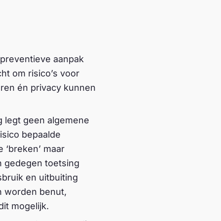
n preventieve aanpak
ht om risico’s voor
eren én privacy kunnen
g legt geen algemene
risico bepaalde
e ‘breken’ maar
en gedegen toetsing
ruik en uitbuiting
n worden benut,
t mogelijk.