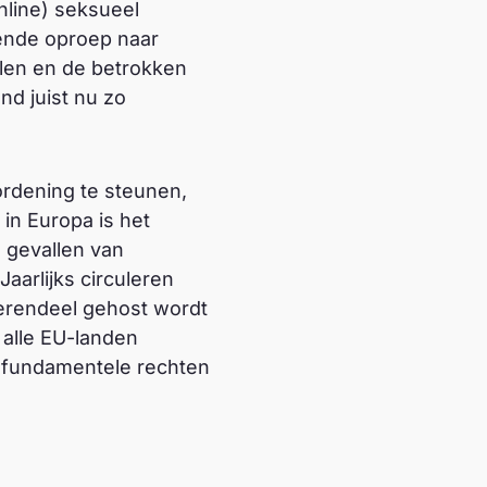
nline) seksueel
gende oproep naar
felen en de betrokken
d juist nu zo
ordening te steunen,
 in Europa is het
 gevallen van
aarlijks circuleren
merendeel gehost wordt
 alle EU-landen
 fundamentele rechten