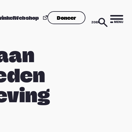
winkel
Webshop
Doneer
MENU
ZOEK
 aan
leden
eving