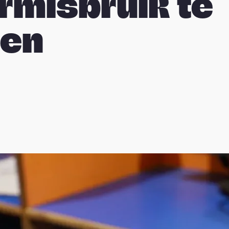
rmisbruik te
nen