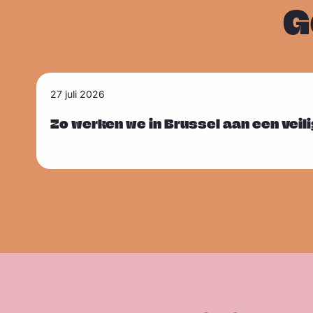
G
L
27 juli 2026
Sla carousel over
e
e
Zo werken we in Brussel aan een veil
s
m
e
e
r