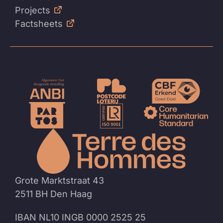
Projects
Factsheets
Naar
de
homep
Grote Marktstraat 43
2511 BH Den Haag
IBAN NL10 INGB 0000 2525 25