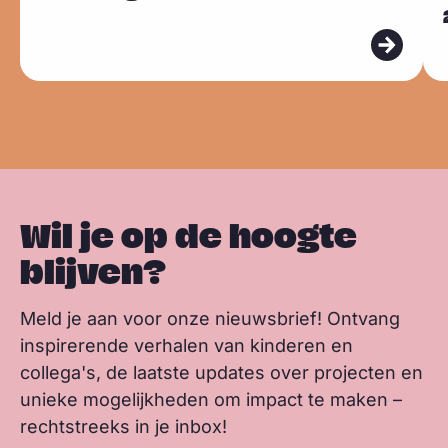
Sla carousel over
e
e
i
u
c
n
a
n
e
e
e
e
k
t
k
s
s
s
b
e
s
m
m
k
o
d
a
e
e
y
o
I
p
e
e
k
n
p
r
r
Wil je op de hoogte
blijven?
Meld je aan voor onze nieuwsbrief! Ontvang
inspirerende verhalen van kinderen en
collega's, de laatste updates over projecten en
unieke mogelijkheden om impact te maken –
rechtstreeks in je inbox!