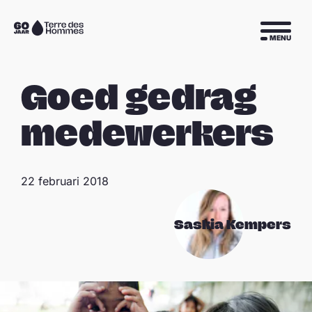
Sla navigatie over
Naar
MENU
de
homepage
Goed gedrag
medewerkers
22 februari 2018
Saskia Kempers