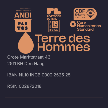
Naar
de
homep
Grote Marktstraat 43
2511 BH Den Haag
IBAN NL10 INGB 0000 2525 25
RSIN 002872018