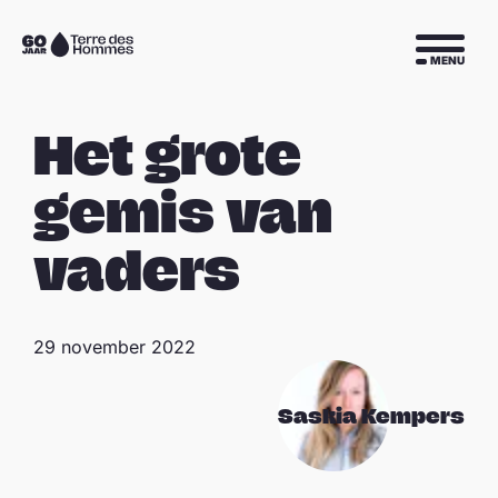
Sla navigatie over
Naar
MENU
de
homepage
Het grote
gemis van
vaders
29 november 2022
Saskia Kempers