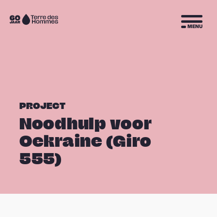
Sla navigatie over
Naar
MENU
de
homepage
PROJECT
Noodhulp voor
Oekraine (Giro
555)