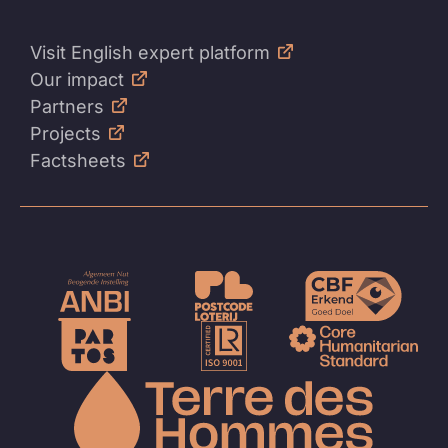
Visit English expert platform
Our impact
Partners
Projects
Factsheets
Naar
de
homep