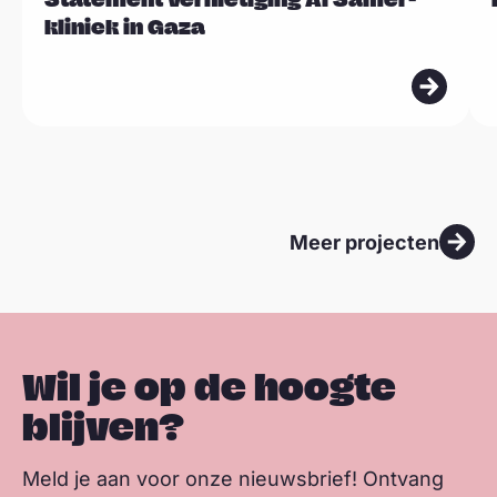
e
e
kliniek in Gaza
s
s
m
m
e
e
e
e
r
r
Meer projecten
Wil je op de hoogte
blijven?
Meld je aan voor onze nieuwsbrief! Ontvang