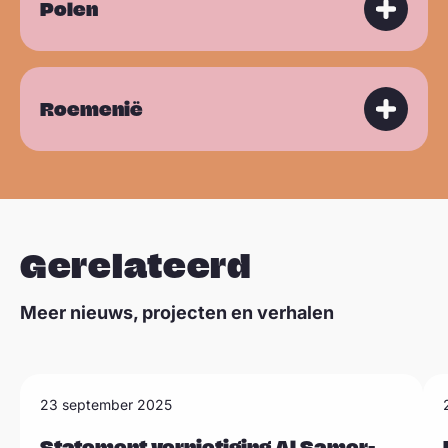
Polen
Roemenië
Gerelateerd
Meer nieuws, projecten en verhalen
L
L
23 september 2025
Sla carousel over
e
e
Statement vernietiging Al Samer-