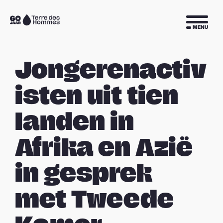
Sla navigatie over
Naar
MENU
de
homepage
Jongerenactiv
isten uit tien
landen in
Afrika en Azië
in gesprek
met Tweede