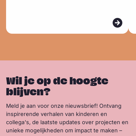
e
e
k
t
k
s
s
s
b
e
s
m
m
k
o
d
a
e
e
y
o
I
p
e
e
k
n
p
r
r
Wil je op de hoogte
blijven?
Meld je aan voor onze nieuwsbrief! Ontvang
inspirerende verhalen van kinderen en
collega's, de laatste updates over projecten en
unieke mogelijkheden om impact te maken –