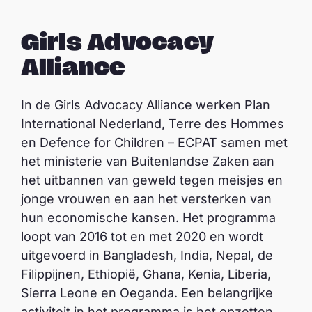
f
s
Girls Advocacy
p
Alliance
e
l
In de Girls Advocacy Alliance werken Plan
e
International Nederland, Terre des Hommes
n
en Defence for Children – ECPAT samen met
het ministerie van Buitenlandse Zaken aan
het uitbannen van geweld tegen meisjes en
jonge vrouwen en aan het versterken van
hun economische kansen. Het programma
loopt van 2016 tot en met 2020 en wordt
uitgevoerd in Bangladesh, India, Nepal, de
Filippijnen, Ethiopië, Ghana, Kenia, Liberia,
Sierra Leone en Oeganda. Een belangrijke
activiteit in het programma is het opzetten,