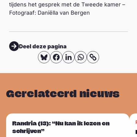
tijdens het gesprek met de Tweede kamer –
Fotograaf: Daniëlla van Bergen
Deel deze pagina
D
D
D
D
K
o
e
e
e
e
p
e
e
e
e
i
l
l
l
l
Gerelateerd nieuws
e
o
o
o
o
e
p
p
p
p
r
B
F
L
W
L
L
l
Randria (13): “Nu kan ik lezen en
l
a
i
h
Sla carousel over
e
e
i
schrijven”
u
c
n
a
n
e
e