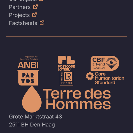
Partners
Projects
Factsheets
Naar
de
homep
Grote Marktstraat 43
2511 BH Den Haag