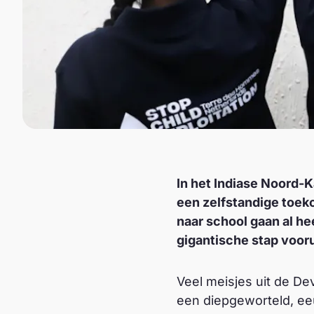
In het Indiase Noord-K
een zelfstandige toek
naar school gaan al he
gigantische stap vooru
Veel meisjes uit de D
een diepgeworteld, e