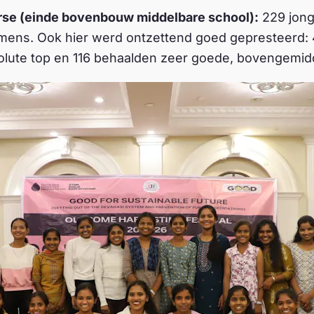
rse (einde bovenbouw middelbare school):
229 jon
mens. Ook hier werd ontzettend goed gepresteerd:
olute top en 116 behaalden zeer goede, bovengemidd