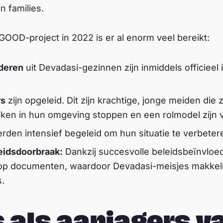
 families.
 GOOD-project in 2022 is er al enorm veel bereikt:
deren
uit Devadasi-gezinnen zijn inmiddels officiee
rs
zijn opgeleid. Dit zijn krachtige, jonge meiden di
jken in hun omgeving stoppen en een rolmodel zijn 
rden intensief begeleid om hun situatie te verbeter
eidsdoorbraak:
Dankzij succesvolle beleidsbeïnvloe
 op documenten, waardoor Devadasi-meisjes makkelij
s.
 als aanjagers v