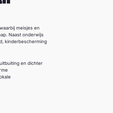
waarbij meisjes en
hap. Naast onderwijs
id, kinderbescherming
itbuiting en dichter
orme
okale