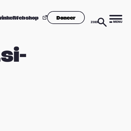
winkel
Webshop
Doneer
MENU
ZOEK
si-