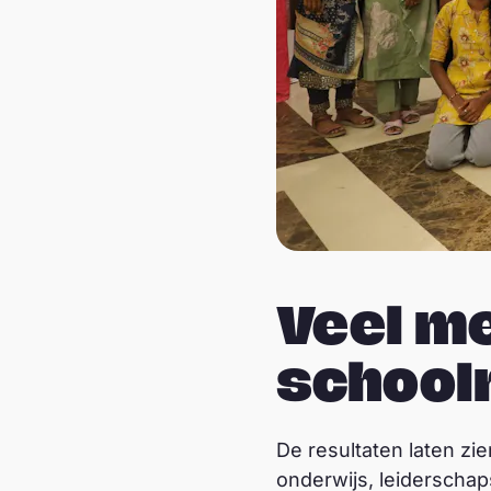
Veel me
school
De resultaten laten zie
onderwijs, leiderscha