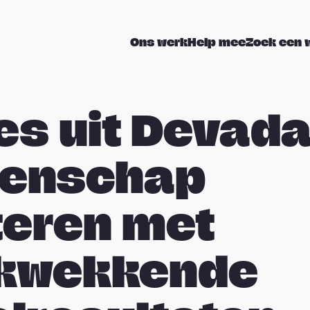
Ons werk
Help mee
Zoek een 
es uit Devada
enschap
teren met
ukwekkende