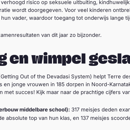
 verhoogd risico op seksuele uitbuiting, kindhuweli
ratie wordt doorgegeven. Voor veel kinderen ontbr
 hun vader, waardoor toegang tot onderwijs lange tij
xamenresultaten van dit jaar zo bijzonder.
g en wimpel gesl
(Getting Out of the Devadasi System) helpt Terre
jes en jonge vrouwen in 185 dorpen in Noord-Karnata
n met succes! Kijk maar naar de prachtige cijfers van 
derbouw middelbare school):
317 meisjes deden exam
e absolute top van hun klas, en 137 meisjes scoord