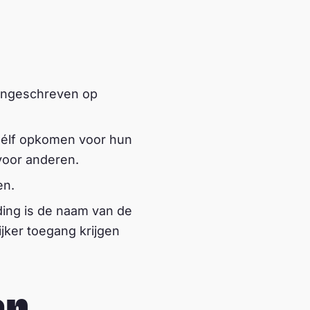
l ingeschreven op
e zélf opkomen voor hun
voor anderen.
en.
ding is de naam van de
ker toegang krijgen
an