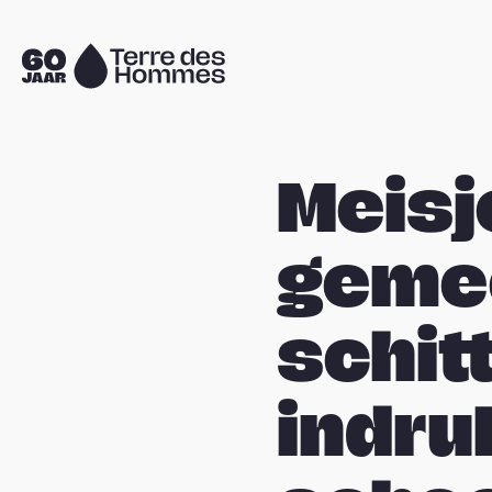
Sla navigatie over
Naar
de
homepage
Meisj
geme
schit
indr