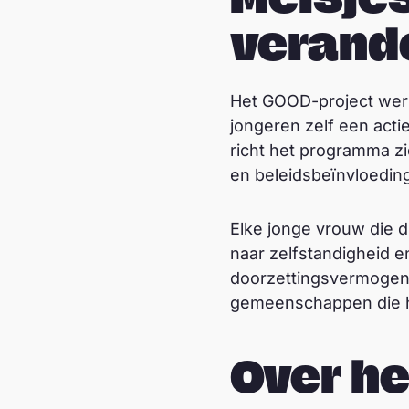
verand
Het GOOD-project werkt
jongeren zelf een act
richt het programma z
en beleidsbeïnvloedin
Elke jonge vrouw die d
naar zelfstandigheid e
doorzettingsvermogen 
gemeenschappen die he
Over h