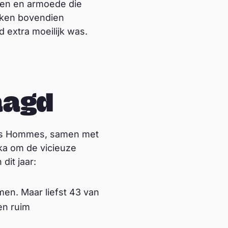
jken en armoede die
eken bovendien
d extra moeilijk was.
aagd
 des Hommes, samen met
ka om de vicieuze
dit jaar:
en. Maar liefst 43 van
en ruim