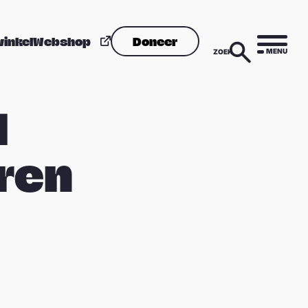
winkel
Webshop
Doneer
MENU
ZOEK
d
eren