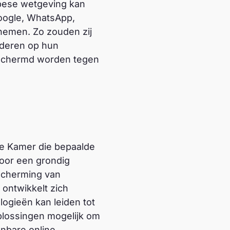
pese wetgeving kan
Google, WhatsApp,
 nemen. Zo zouden zij
nderen op hun
eschermd worden tegen
de Kamer die bepaalde
voor een grondig
escherming van
 ontwikkelt zich
logieën kan leiden tot
oplossingen mogelijk om
enbare online