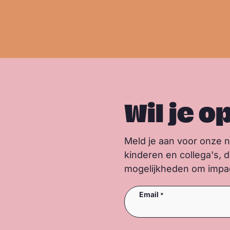
e
e
r
Wil je o
Meld je aan voor onze 
kinderen en collega's, 
mogelijkheden om impact
Email