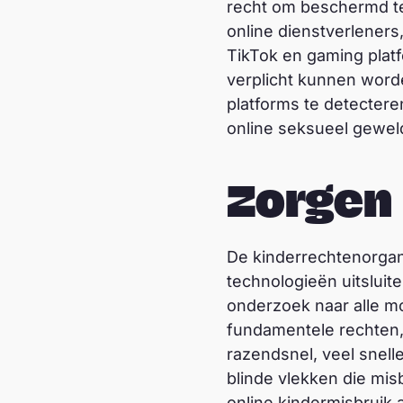
recht om beschermd t
online dienstverleners
TikTok en gaming plat
verplicht kunnen word
platforms te detecter
online seksueel gewel
Zorgen
De kinderrechtenorgan
technologieën uitsluit
onderzoek naar alle m
fundamentele rechten, 
razendsnel, veel snell
blinde vlekken die mis
online kindermisbruik 