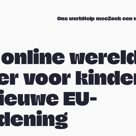
Ons werk
Help mee
Zoek een 
online werel
ger voor kind
ieuwe EU-
dening