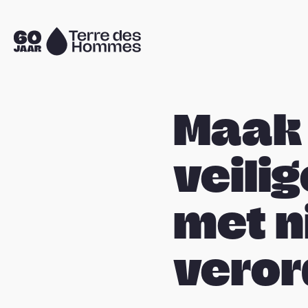
Sla navigatie over
Naar
de
homepage
Maak 
veili
met n
veror