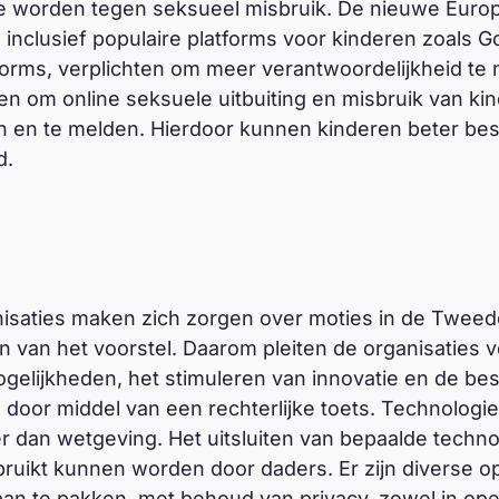
e worden tegen seksueel misbruik. De nieuwe Euro
, inclusief populaire platforms voor kinderen zoals 
forms, verplichten om meer verantwoordelijkheid te
en om online seksuele uitbuiting en misbruik van ki
en en te melden. Hierdoor kunnen kinderen beter b
d.
isaties maken zich zorgen over moties in de Twee
en van het voorstel. Daarom pleiten de organisaties 
ogelijkheden, het stimuleren van innovatie en de b
door middel van een rechterlijke toets. Technologie
er dan wetgeving. Het uitsluiten van bepaalde techno
bruikt kunnen worden door daders. Er zijn diverse 
aan te pakken, met behoud van privacy, zowel in op