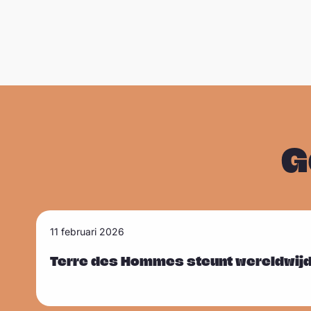
G
L
11 februari 2026
Sla carousel over
e
e
Terre des Hommes steunt wereldwijd
s
m