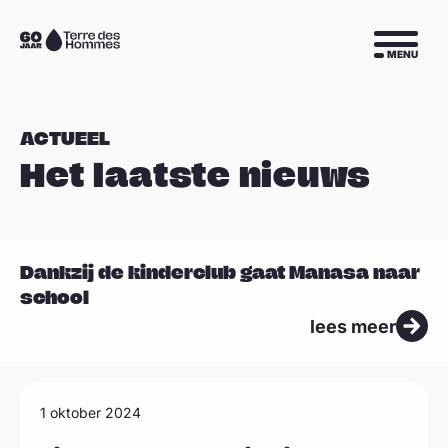
Sla navigatie over
Naar
MENU
de
homepage
ACTUEEL
Het laatste nieuws
L
Dankzij de kinderclub gaat Manasa naar
e
school
e
lees meer
s
m
L
e
1 oktober 2024
e
e