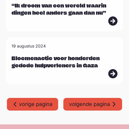
e
“Ik droom van een wereld waarin
dingen heel anders gaan dan nu”
s
m
e
e
L
19 augustus 2024
r
e
e
Bloemenactie voor honderden
gedode hulpverleners in Gaza
s
m
e
e
r
vorige pagina
volgende pagina