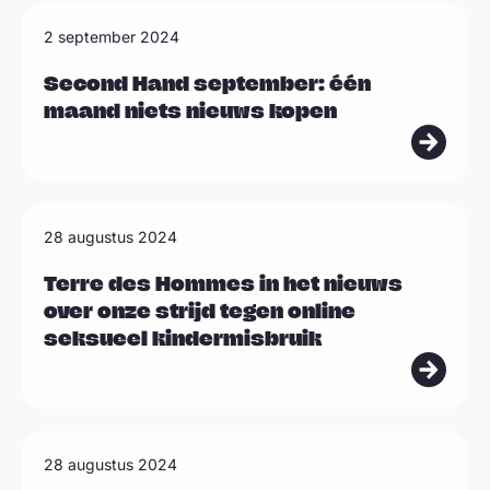
e
L
2 september 2024
r
e
e
Second Hand september: één
maand niets nieuws kopen
s
m
e
e
L
28 augustus 2024
r
e
e
Terre des Hommes in het nieuws
over onze strijd tegen online
s
seksueel kindermisbruik
m
e
e
L
r
28 augustus 2024
e