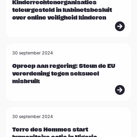
e
Kinderrechtenorganisaties
r
teleurgesteld in kabinetsbesluit
s
over online veiligheid kinderen
m
e
e
L
r
30 september 2024
e
e
Oproep aan regering: Steun de EU
verordening tegen seksueel
s
misbruik
m
e
e
L
r
30 september 2024
e
e
Terre des Hommes start