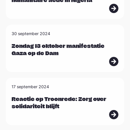
humanitaire actie in Nigeria
s
m
e
e
L
30 september 2024
r
e
e
Zondag 13 oktober manifestatie
Gaza op de Dam
s
m
e
e
L
17 september 2024
r
e
e
Reactie op Troonrede: Zorg over
solidariteit blijft
s
m
e