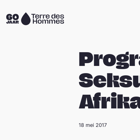
Sla navigatie over
Naar
de
homepage
Prog
Seksu
Afrika
18 mei 2017