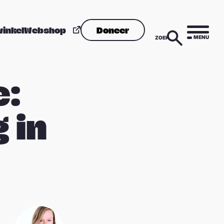
winkel
Webshop
Doneer
MENU
ZOEK
e:
 in