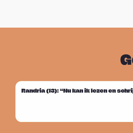
G
L
Randria (13): “Nu kan ik lezen en schr
Sla carousel over
e
e
s
m
e