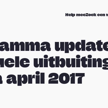
Help mee
Zoek een 
ramma updat
ele uitbuiting
 april 2017