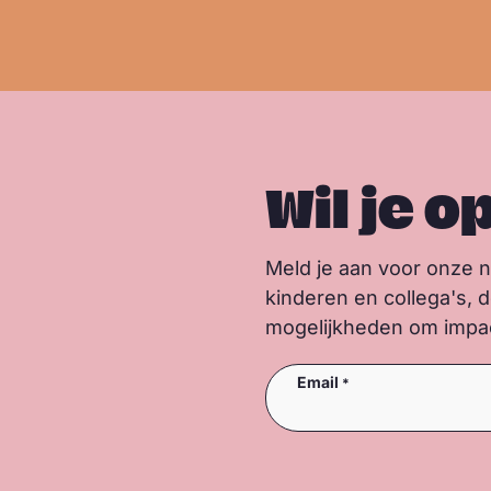
e
r
Wil je o
Meld je aan voor onze 
kinderen en collega's, 
mogelijkheden om impact
Email