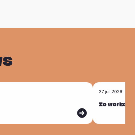
ws
L
27 juli 2026
e
e
Zo werken w
s
m
e