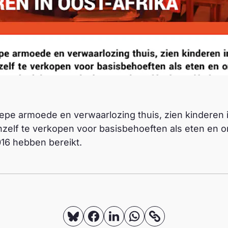
epe armoede en verwaarlozing thuis, zien kinderen 
zelf te verkopen voor basisbehoeften als eten en o
016 hebben bereikt.
D
D
D
D
K