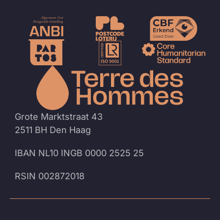
Naar
de
homep
Grote Marktstraat 43
2511 BH Den Haag
IBAN NL10 INGB 0000 2525 25
RSIN 002872018