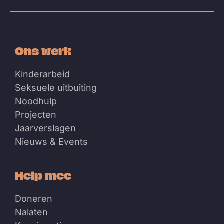
Bluesky
Facebook
Instagram
Linkedin
Youtube
Ons werk
Kinderarbeid
Seksuele uitbuiting
Noodhulp
Projecten
Jaarverslagen
Nieuws & Events
Help mee
Doneren
Nalaten