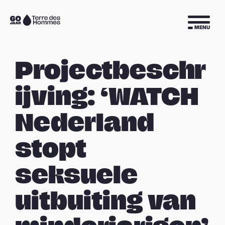
Sla navigatie over
Naar
MENU
de
homepage
Projectbeschr
ijving: ‘WATCH
Nederland
stopt
seksuele
uitbuiting van