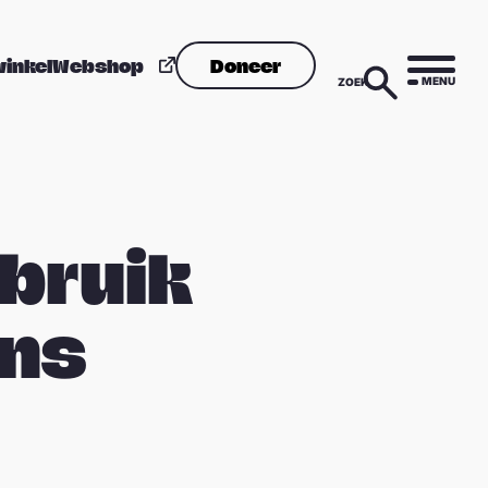
winkel
Webshop
Doneer
MENU
ZOEK
bruik
ans