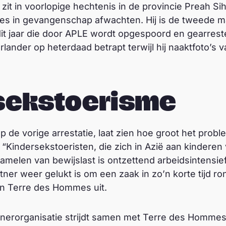
it in voorlopige hechtenis in de provincie Preah S
ces in gevangenschap afwachten. Hij is de tweede 
t jaar die door APLE wordt opgespoord en gearreste
ander op heterdaad betrapt terwijl hij naaktfoto’s 
sekstoerisme
op de vorige arrestatie, laat zien hoe groot het prob
 “Kindersekstoeristen, die zich in Azië aan kinderen
rzamelen van bewijslast is ontzettend arbeidsintensie
tner weer gelukt is om een zaak in zo’n korte tijd ro
an Terre des Hommes uit.
erorganisatie strijdt samen met Terre des Hommes