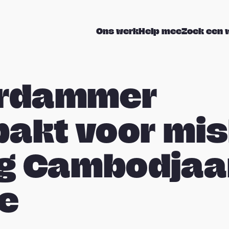
Ons werk
Help mee
Zoek een 
erdammer
akt voor mis
ig Cambodja
e