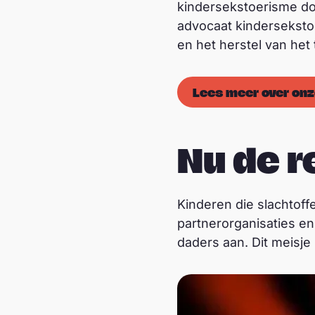
kindersekstoerisme do
advocaat kindersekstoe
en het herstel van het
Lees meer over onz
Nu de r
Kinderen die slachtoff
partnerorganisaties e
daders aan. Dit meisj