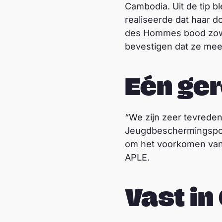
Cambodia. Uit de tip b
realiseerde dat haar d
des Hommes bood zowel
bevestigen dat ze meer
Eén ger
“We zijn zeer tevreden
Jeugdbeschermingspolit
om het voorkomen van 
APLE.
Vast i