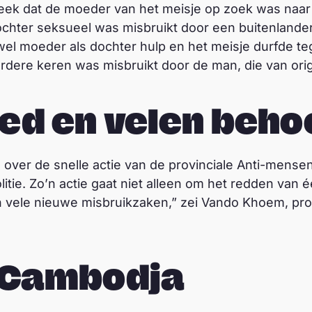
leek dat de moeder van het meisje op zoek was naar 
ochter seksueel was misbruikt door een buitenlander
 moeder als dochter hulp en het meisje durfde tege
dere keren was misbruikt door de man, die van orig
ed en velen beho
 over de snelle actie van de provinciale Anti-mense
ie. Zo’n actie gaat niet alleen om het redden van 
vele nieuwe misbruikzaken,” zei Vando Khoem, pro
n Cambodja