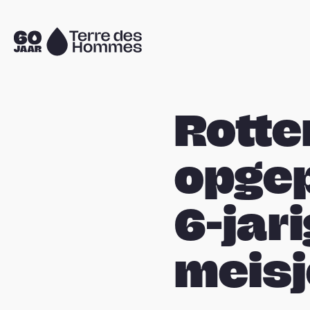
Sla navigatie over
Naar
de
homepage
Rott
opgep
6-jar
meisj