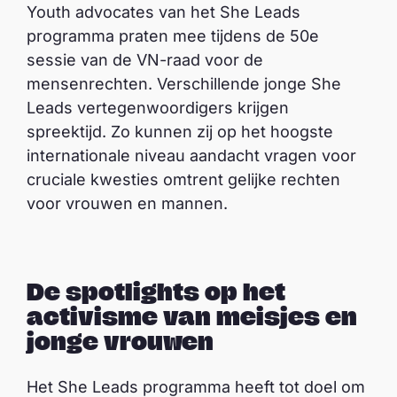
Youth advocates van het She Leads
programma praten mee tijdens de 50e
sessie van de VN-raad voor de
mensenrechten. Verschillende jonge She
Leads vertegenwoordigers krijgen
spreektijd. Zo kunnen zij op het hoogste
internationale niveau aandacht vragen voor
cruciale kwesties omtrent gelijke rechten
voor vrouwen en mannen.
Youth oral statement on Girls and Young Women
Activism #HRC50
A
f
s
De spotlights op het
p
activisme van meisjes en
e
jonge vrouwen
l
e
Het She Leads programma heeft tot doel om