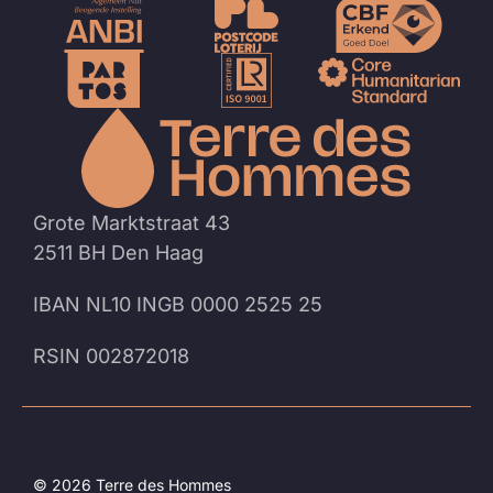
Naar
de
homep
Grote Marktstraat 43
2511 BH Den Haag
IBAN NL10 INGB 0000 2525 25
RSIN 002872018
© 2026 Terre des Hommes