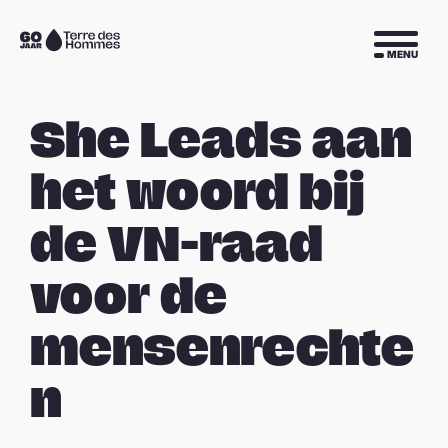
Sla navigatie over
Naar
MENU
de
homepage
She Leads aan
het woord bij
de VN-raad
voor de
mensenrechte
n