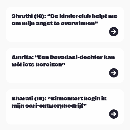
L
Shruthi (13): “De kinderclub helpt me
e
om mijn angst te overwinnen”
e
s
m
L
e
Amrita: “Een Devadasi-dochter kan
e
e
wél iets bereiken”
e
r
s
m
L
e
Bharati (16): “Binnenkort begin ik
e
e
mijn sari-ontwerpbedrijf”
e
r
s
m