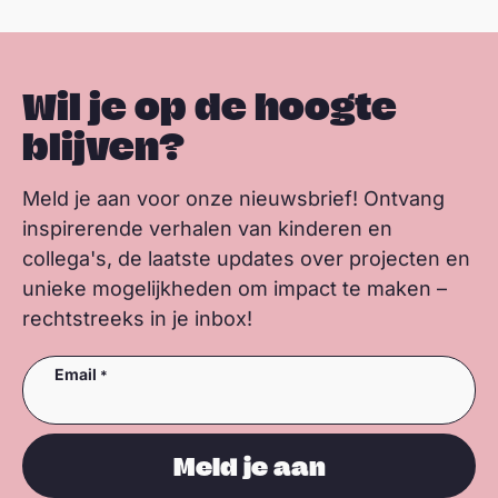
e
e
r
Wil je op de hoogte
blijven?
Meld je aan voor onze nieuwsbrief! Ontvang
inspirerende verhalen van kinderen en
collega's, de laatste updates over projecten en
unieke mogelijkheden om impact te maken –
rechtstreeks in je inbox!
Email
Meld je aan