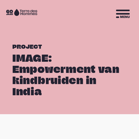
Sla navigatie over
Naar
MENU
de
homepage
PROJECT
IMAGE:
Empowerment van
kindbruiden in
India