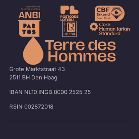
Naar
de
homep
Grote Marktstraat 43
2511 BH Den Haag
IBAN NL10 INGB 0000 2525 25
RSIN 002872018